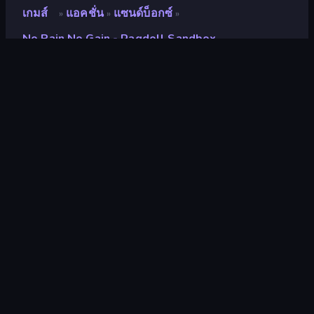
เกมส์
แอคชั่น
แซนด์บ็อกซ์
»
»
»
No Pain No Gain - Ragdoll Sandbox
No Pain No Gain - Ragdoll
Sandbox
นักพัฒนา
Rike Games
คะแนน
9.3
(
อ้างอิงจากข้อมูล 6 เดือนที่ผ่านมา
)
ปล่อยแล้ว
สิงหาคม 2567
อัพเดทล่าสุด
พฤศจิกายน 2568
เอ็นจิ้นเกม
Unity 6
แพลตฟอร์ม
เบราว์เซอร์ (เดสก์ท็อป มือถือ แท็บเล็ต),
แอป CrazyGames (iOS, Android),
App Store (iOS, Android)
ปฐมนิเทศ
ภาพเหมือน