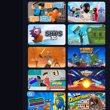
Obby World: Squid Escape
Mr. Dude: Online Multiverse Challenge
Ships 3D
Getaway Shootout
Gladiator Fights
Tanks Arena io: Craft & Combat
House of Hazards
Tank Stars