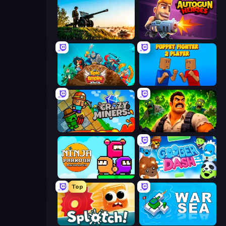
Artillery Vs Tanks
Autogun Heroes
Epic Empire: Tower Defense
Puppet Fighter 2 Player
Crazy Miners
Zombie Lab Escape
Ninja Parkour Multiplayer
Goober Dash
Top
Splotch!
War Sea