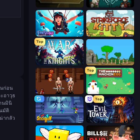
Rogue Soul 2
Jacksmith
Fortzone Battle Royale
StrikeForce Kitty
Top
War the Knights
Age Of War
Top
ุณก่อน
Swords and Sandals 2
The MachinEGG
และอาวุธ
Top
นมินิ
มัติ
น่ากลัว
Stickman Clash
Evil Tower