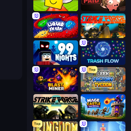
Lucky Brainrot Blocks Online
Bills Must Be Paid
Liquid Swarm
Strike Force Heroes
99 Nights (Bloxd.io)
Trash Flow
Top
Blast Miner
Leek Factory Tycoon
Strike Force Heroes 2
Mage Castle Idle Defense
Top