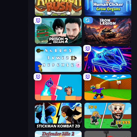
Kingdom Rush
Human Clicker: Grow Organs
Prison Escape 2
Iron Legion
Bloons Tower Defense 3
Stellar Swarm
Boom Slingers ReBoom
Throw a Lucky Block
Stickman Kombat 2D
Brainrot Arena Online