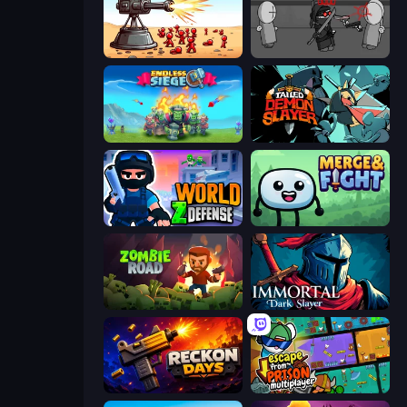
Defender Idle 2
Madness Project Nexus
Endless Siege
Tailed Demon Slayer
World Z Defense - Zombie Defense
Merge & Fight
Zombie Road
Immortal: Dark Slayer
Reckon Days
Escape From Prison Multiplayer