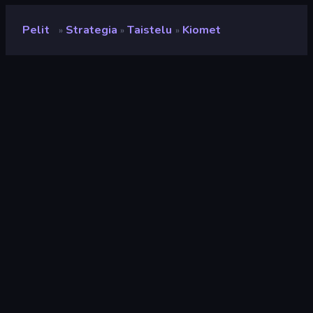
Pelit
Strategia
Taistelu
Kiomet
»
»
»
Kiomet
Kehittäjä
Softbear
Luokitus
9,2
(
viimeisten 6 kuukauden perusteella
)
Julkaistu
syyskuu 2022
Pelimoottori
Externally hosted (iframe)
Alustat
Selain (tietokone, mobiili, tabletti),
CrazyGames-sovellus (Android),
App Store (Android)
Suunta
Vaaka / Pysty
Strategia
164
Vesi
30
Mobile
2 352