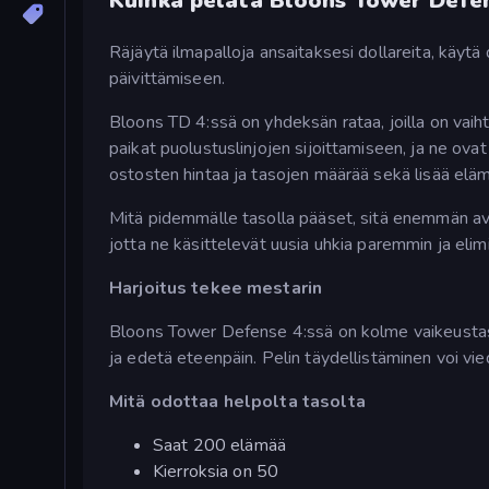
Kuinka pelata Bloons Tower Defen
Räjäytä ilmapalloja ansaitaksesi dollareita, käytä
päivittämiseen.
Bloons TD 4:ssä on yhdeksän rataa, joilla on vai
paikat puolustuslinjojen sijoittamiseen, ja ne ov
ostosten hintaa ja tasojen määrää sekä lisää eläm
Mitä pidemmälle tasolla pääset, sitä enemmän avat
jotta ne käsittelevät uusia uhkia paremmin ja elim
Harjoitus tekee mestarin
Bloons Tower Defense 4:ssä on kolme vaikeustasoa,
ja edetä eteenpäin. Pelin täydellistäminen voi viedä
Mitä odottaa helpolta tasolta
Saat 200 elämää
Kierroksia on 50