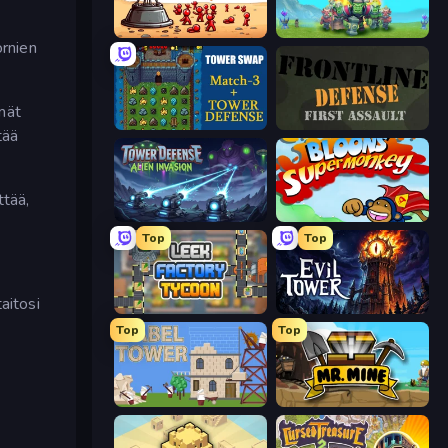
Defender Idle 2
Endless Siege
ornien
mät
Tower Swap
Frontline Defense
tää
ttää,
Tower Defense - Alien Invasion
Bloons Super Monkey
Top
Top
aitosi
Leek Factory Tycoon
Evil Tower
Top
Top
Babel Tower
Mr. Mine