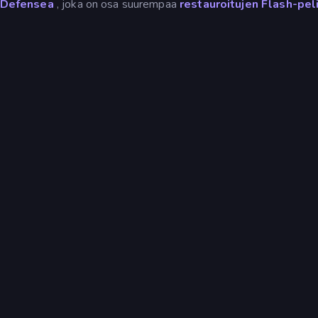
 Defensea
, joka on osa suurempaa
restauroitujen Flash-pel