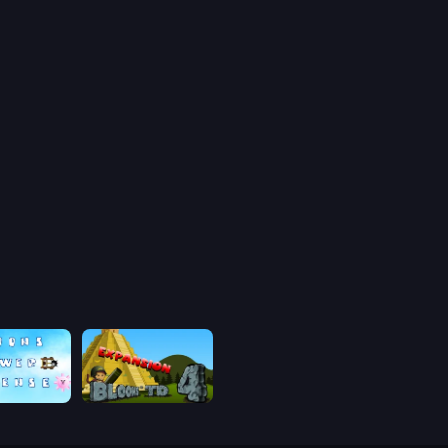
Bloons Tower Defense 3
Bloons Tower Defense 4 Expansion