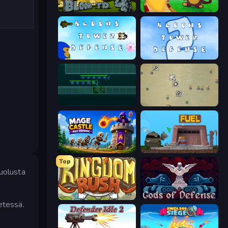
Bloons Tower Defense 4 Expansion
Bloons Tower Defense
Bloons Tower Defense 3
Bloons Tower Defense 2
Vector TD
Desktop Tower Defense
Mage Castle Idle Defense
Motherload
Top
Puolusta
Kingdom Rush
Gods of Defense
detessä.