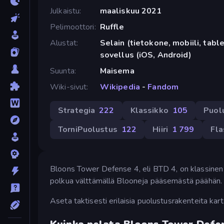
Julkaistu
maaliskuu 2021
Pelimoottori
Ruffle
Alustat
Selain (tietokone, mobiili, tabl
sovellus (iOS, Android)
Suunta
Maisema
Wiki-sivut
Wikipedia
-
Fandom
Strategia
222
Klassikko
105
Puol
TorniPuolustus
122
Hiiri
1 799
Fla
Bloons Tower Defense 4, eli BTD 4, on klassinen t
polkua välttämällä Blooneja pääsemästä päähän.
Aseta taktisesti erilaisia puolustusrakenteita karta