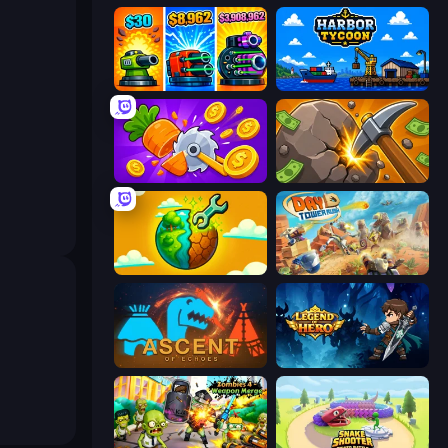
Pumpkin Defense: Merge Cannon
Harbor Tycoon
Farm Ring Idle
Mine Clicker
Land Explorers: Merge & Build
Day D Tower Rush
Ascent of Echoes
Legend of Hero