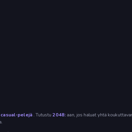
a
casual-pelejä
. Tutustu
2048:
aan, jos haluat yhtä koukuttavan
a.