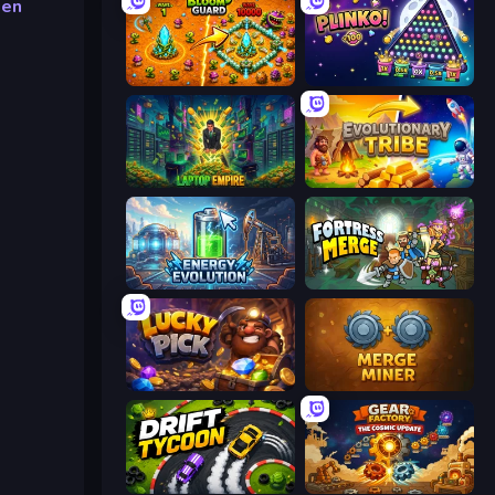
ien
BloomGuard
PLINKO!
Laptop Empire
Evolutionary Tribe
Energy Evolution
Fortress Merge
Lucky Pick
Merge Miner
Drift Tycoon
Gear Factory