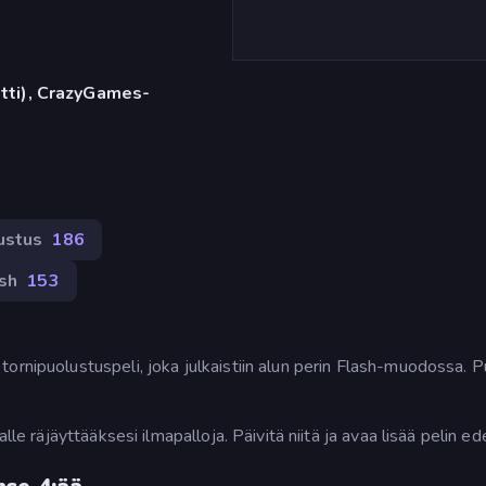
etti), CrazyGames-
ustus
186
sh
153
ornipuolustuspeli, joka julkaistiin alun perin Flash-muodossa. 
lle räjäyttääksesi ilmapalloja. Päivitä niitä ja avaa lisää pelin e