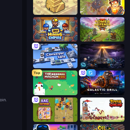
City Blocks
Cursed Treasure 2
Idle Mining Empire
Tower Defense Clash
Conveyor Idle
The Last Lighthouse
Top
The MachinEGG
Galactic Drill
oin.
Bag Defense
Tower vs Goblins