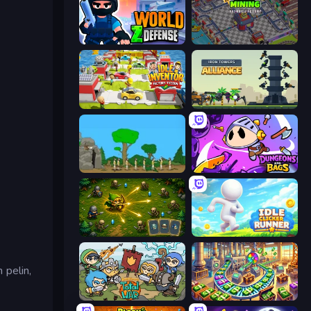
World Z Defense - Zombie Defense
Oil Mining 3D: Petrol Factory
Idle Inventor
Iron Towers Alliance
Age Of War
Dungeons and Bags
Tiny Ranger
Idle Clicker Runner
 pelin,
Raid Heroes: Total War
Money Factory: Tycoon Idle Game