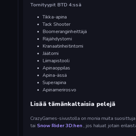
Tornityypit BTD 4:ssä
Tikka-apina
Tack Shooter
Boomeranginheittäjä
Räjähdystorni
Kranaatinheitintorni
Jäätorni
Liimapistooli
Apinaoppilas
Apina-ässä
Superapina
Apinamerirosvo
Lisää tämänkaltaisia pelejä
CrazyGames-sivustolla on monia muita suosittuj
tai
Snow Rider 3D:hen
, jos haluat jotain erilaist