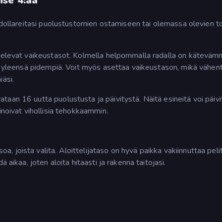
se 4:ää
 dollareitasi puolustustornien ostamiseen tai olemassa olevien t
htelevat vaikeustasot. Kolmella helpommalla radalla on käteväm
at yleensä pidempiä. Voit myös asettaa vaikeustason, mikä vähen
iäsi.
aan 16 uutta puolustusta ja päivitystä. Näitä esineitä voi päivi
inoivat vihollisia tehokkaammin.
 joista valita. Aloittelijataso on hyvä paikka vakiinnuttaa pelit
 aikaa, joten aloita hitaasti ja rakenna taitojasi.