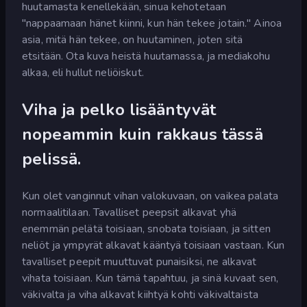
huutamasta kenellekään, sinua kehotetaan
"nappaamaan hänet kiinni, kun hän tekee jotain." Ainoa
asia, mitä hän tekee, on huutaminen, joten sitä
etsitään. Ota kuva heistä huutamassa, ja mediakohu
alkaa, eli hullut neliöiskut.
Viha ja pelko lisääntyvät
nopeammin kuin rakkaus tässä
pelissä.
Kun olet vanginnut vihan valokuvaan, on vaikea palata
normaalitilaan. Tavalliset peepsit alkavat yhä
enemmän pelätä toisiaan, snobata toisiaan, ja sitten
neliöt ja ympyrät alkavat kääntyä toisiaan vastaan. Kun
tavalliset peepit muuttuvat punaisiksi, ne alkavat
vihata toisiaan. Kun tämä tapahtuu, ja sinä kuvaat sen,
väkivalta ja viha alkavat kiihtyä kohti väkivaltaista