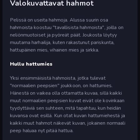
Valokuvattavat hahmot
Pelissä on useita hahmoja. Alussa suurin osa
hahmoista koostuu "tavallisista hahmoista", joilla on
neliönmuotoiset ja pyöreät päät. Joukosta löytyy
muutama harhailija, kuten rakastunut pariskunta,
hattupäinen mies, vihainen mies ja sirkka.
Hullu hattumies
Yksi ensimmäisistä hahmoista, jotka tulevat
"normaalien peepsien" joukkoon, on hattumies.
Hänestä on vaikea olla ottamatta kuvaa, sillä kaikki
muut normaalien peepsien kuvat eivät ole kovinkaan
tyydyttäviä sen suhteen, mitä tapahtuu, kun heidän
kuvansa ovat esillä. Kun otat kuvan hattumiehestä ja
kaikki muut hahmot näkevät kuvan, jokainen normaali
peep haluaa nyt pitää hattua.