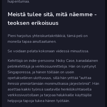
huipentumaa.
Meistä tulee sitä, mitä näemme -
teoksen erikoisuus
Pieni harjoitus yhteiskuntakritiikkiä, tämä peli on
monella tapaa ainutlaatuinen.
Se voidaan pelata kokonaan viidessä minuutissa.
Kehittäjä on indie-persoona: Nicky Case, kanadalainen
pelinkehittäjä ja verkkosuunnittelija. Hän on syntynyt
Singaporessa, ja hänen töillään on usein
opetuksellinen ulottuvuus, sillä hän yrittää "auttaa
ihmisiä ymmärtämään monimutkaisia järjestelmiä". Hän
asettaa kaikki työnsä saataville henkilökohtaisella
verkkosivustollaan ja tarjoaa halukkaille käyttäjille
helppoja tapoja tukea hänen työtään.