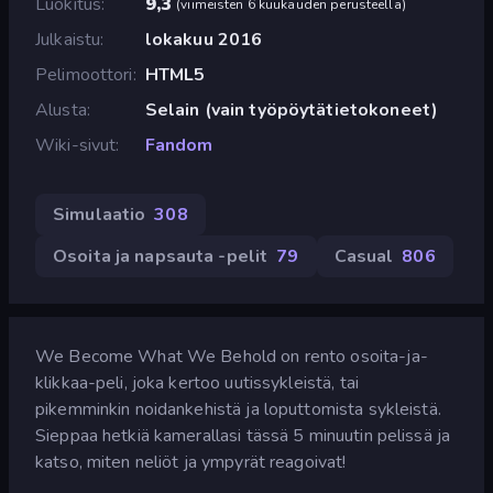
Luokitus
9,3
(
viimeisten 6 kuukauden perusteella
)
Julkaistu
lokakuu 2016
Pelimoottori
HTML5
Alusta
Selain (vain työpöytätietokoneet)
Wiki-sivut
Fandom
Simulaatio
308
Osoita ja napsauta -pelit
79
Casual
806
We Become What We Behold on rento osoita-ja-
klikkaa-peli, joka kertoo uutissykleistä, tai
pikemminkin noidankehistä ja loputtomista sykleistä.
Sieppaa hetkiä kamerallasi tässä 5 minuutin pelissä ja
katso, miten neliöt ja ympyrät reagoivat!