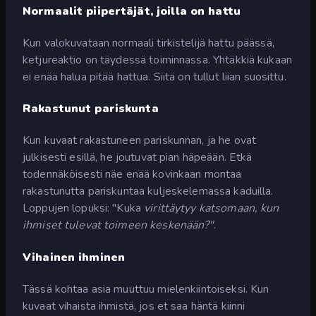
Normaalit piipertäjät, joilla on hattu
Kun valokuvataan normaali tirkistelijä hattu päässä,
ketjureaktio on täydessä toiminnassa. Yhtäkkiä kukaan
ei enää halua pitää hattua. Siitä on tullut liian suosittu.
Rakastunut pariskunta
Kun kuvaat rakastuneen pariskunnan, ja he ovat
julkisesti esillä, he joutuvat pian häpeään. Etkä
todennäköisesti näe enää kovinkaan montaa
rakastunutta pariskuntaa kuljeskelemassa kaduilla.
Loppujen lopuksi: "Kuka
virittäytyy katsomaan, kun
ihmiset tulevat toimeen keskenään?"
.
Vihainen ihminen
Tässä kohtaa asia muuttuu mielenkiintoiseksi. Kun
kuvaat vihaista ihmistä, jos et saa häntä kiinni