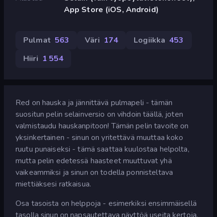
App Store (iOS, Android)
Pulmat
563
Väri
174
Logiikka
453
Hiiri
1 554
Red on hauska ja jännittävä pulmapeli - tämän
suositun pelin selainversio on vihdoin täällä, joten
valmistaudu hauskanpitoon! Tämän pelin tavoite on
yksinkertainen - sinun on yritettävä muuttaa koko
ruutu punaiseksi - tämä saattaa kuulostaa helpolta,
mutta pelin edetessä haasteet muuttuvat yhä
vaikeammiksi ja sinun on todella ponnisteltava
miettiäksesi ratkaisua.
Osa tasoista on helppoja - esimerkiksi ensimmäisellä
tasolla sinun on napsautettava näyttöä useita kertoja,