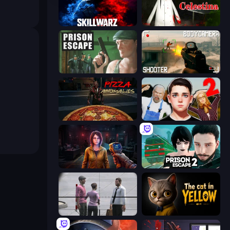
SkillWarz
House of Celestina
Prison Escape
BodyCamera Shooter
Pizza Anomalies
Schoolboy Escape 2
Survival Zone Zombie Outbreak
Prison Escape 2
Sniper Assassin - Government Agent
The Cat in Yellow