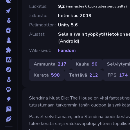
Luokitus
9,2
(
viimeisten 6 kuukauden perusteella
)
Julkaistu
helmikuu 2019
Pelimoottori
Unity 5.6
Alustat
Selain (vain työpöytätietokone
(Android)
Wiki-sivut
Fandom
Ammunta
217
Kauhu
90
Selviytym
Kerätä
598
Tehtävä
212
FPS
174
Slendrina Must Die: The House on yksi fantastin
tutustumaan tarkemmin tähän oudoon ja synkkään
Pääset selvittämään, onko Slendrina luodinkestäv
tulee kerätä sarja valokuvapaloja yhteen lopullis