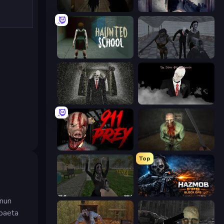
Slendrina Must Die: The Forest
Slendrina Must Die: The Cellar
Haunted School
Slendrina Must Die: The School
Slenderman Must Die: Underground Bunker
The Dawn of Slenderman
911: Prey
Shoot Your Nightmare: The Beginning
Top
While We Sleep: Slendrina Is Here
Hazmob FPS: Online Shooter
inun
 paeta