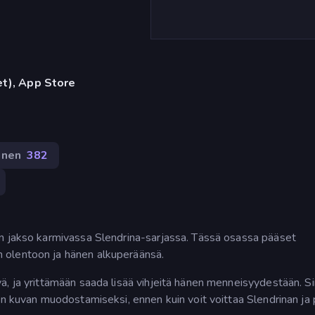
et), App Store
inen
382
en jakso karmivassa Slendrina-sarjassa. Tässä osassa pääset
 olentoon ja hänen alkuperäänsä.
ä, ja yrittämään saada lisää vihjeitä hänen menneisyydestään. S
en kuvan muodostamiseksi, ennen kuin voit voittaa Slendrinan ja