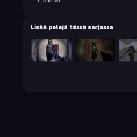
Android
Lisää pelejä tässä sarjassa
Slendrina Must Die: The Cellar
Slendrina Must Die: The Forest