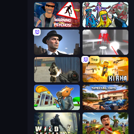
City of Psychos
Zombies Shooter
Downtown 1930s Mafia
SuperHot
Top
Masked Forces
Kirka.io
Bank Robbery 3
Special Ops: GO