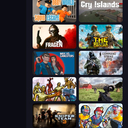
Obby World: Squid Escape
Cry Islands
Fragen
The Battleground
Max vs Gangsters
Command Strike FPS
Monster Shooter Apocalypse
Dead Zed
Sniper Team 3
Zombies Shooter: Part 2