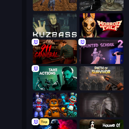
Creepy Granny Scream: Scary Freddy
C-Virus Game: Outbreak
Kuzbass Horror
Horror Tale
911: Cannibal
Haunted School 2
Take Actions
Path of Survivor
FNaF Shooter
Portal Of Doom: Undead Rising
Top