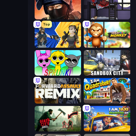
Bullet Force
The Visitor
Top
BuildNow GG
Crazy Zoo Monkey
Sprunki
Sandbox City
Forward Assault Remix
I Am Quadrober!
Death City Zombie Invasion
I Am Taxi Prankster Sim