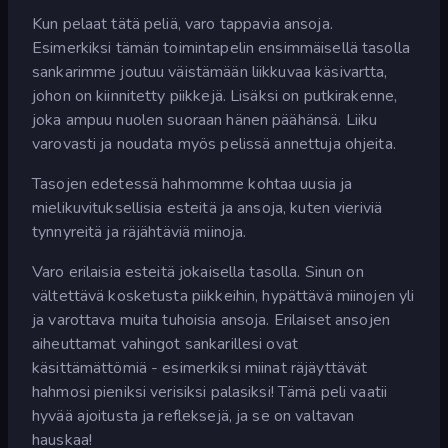
Kun pelaat tätä peliä, varo tappavia ansoja.
Esimerkiksi tämän toimintapelin ensimmäisellä tasolla
sankarimme joutuu väistämään liikkuvaa käsivartta,
johon on kiinnitetty piikkejä. Lisäksi on putkirakenne,
joka ampuu nuolen suoraan hänen päähänsä. Liiku
varovasti ja noudata myös pelissä annettuja ohjeita.
Tasojen edetessä hahmomme kohtaa uusia ja
mielikuvituksellisia esteitä ja ansoja, kuten vieriviä
tynnyreitä ja räjähtäviä miinoja.
Varo erilaisia esteitä jokaisella tasolla. Sinun on
vältettävä kosketusta piikkeihin, hypättävä miinojen yli
ja varottava muita tuhoisia ansoja. Erilaiset ansojen
aiheuttamat vahingot sankarillesi ovat
käsittämättömiä - esimerkiksi miinat räjäyttävät
hahmosi pieniksi verisiksi palasiksi! Tämä peli vaatii
hyvää ajoitusta ja refleksejä, ja se on valtavan
hauskaa!