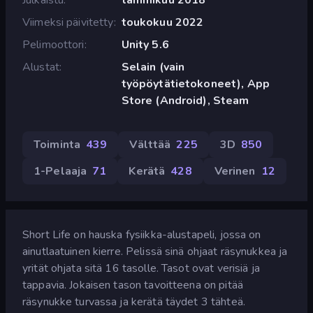
Viimeksi päivitetty
toukokuu 2022
Pelimoottori
Unity 5.6
Alustat
Selain (vain
työpöytätietokoneet), App
Store (Android), Steam
Toiminta
439
Välttää
225
3D
850
1-Pelaaja
71
Kerätä
428
Verinen
12
Short Life on hauska fysiikka-alustapeli, jossa on
ainutlaatuinen kierre. Pelissä sinä ohjaat räsynukkea ja
yrität ohjata sitä 16 tasolle. Tasot ovat verisiä ja
tappavia. Jokaisen tason tavoitteena on pitää
räsynukke turvassa ja kerätä täydet 3 tähteä.