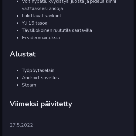
Voit hypätä, kyykistyä, juosta ja pidellä kiinni
välttääksesi ansoja
Lukittavat sankarit
Yli 15 tasoa
Täysikokoinen ruututila saatavilla
Ei videomainoksia
Alustat
Työpöytäselain
Android-sovellus
Steam
Viimeksi päivitetty
27.5.2022