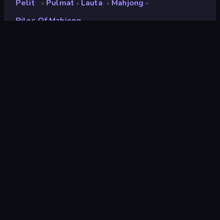
Pelit
Pulmat
Lauta
Mahjong
»
»
»
»
Piles Of Mahjong
Piles of Mahjong
Luokitus
7,2
(
viimeisten 6 kuukauden perusteella
)
Julkaistu
elokuu 2024
Viimeksi päivitetty
helmikuu 2025
Pelimoottori
HTML5
Alustat
Selain (tietokone, mobiili,
tabletti), CrazyGames-
sovellus (iOS, Android)
Suunta
Pystykuva
Pulmat
565
Mobile
2 353
3D
850