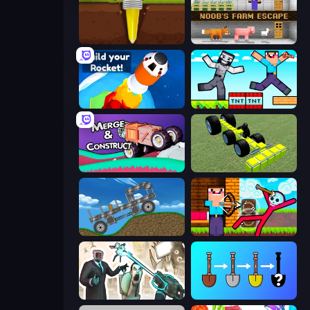
Pen Dig
Noob's Farm Escape
Build your Rocket
Noob Gigachad: Parkour Tricks Challenge
Merge & Construct
Genius Mechanic
Move It!
Noob Archer vs Stickman Zombie
Skibidi Toilets: Infection
Merge Tools - Merge and Dig