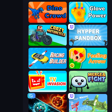
Dino Crowd
Glove Power
Crazy Motorcycle
Hypper Sandbox
Racing Builder
Feeling Arrow
TV Invasion
Merge & Fight