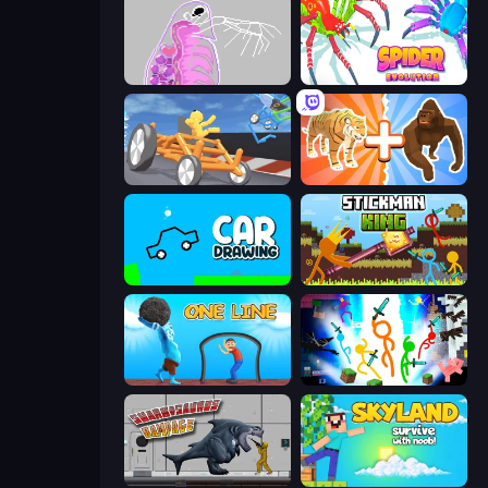
Orb.Farm
Spider Evolution: Runner Game
Draw Crash Race
Animal DNA Run
Car Drawing Game
Stickman King
One Line
Stickman Epic
Sharkosaurus Rampage
Skyland Survive With Noob!