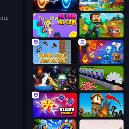
Portal Escape
Sandbox World: Sand Art
 2019
No Pain No Gain - Ragdoll Sandbox
Voxel Playground: Ragdoll Noob
Block Wall Destroyer
Elemental Merge
Sandbox: Particle World
Trap Craft
Blade Merge
Noob Fuse