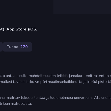
t), App Store (iOS,
Tuhoa
270
a antaa sinulle mahdollisuuden leikkiä jumalaa - voit rakentaa er
llasi tavalla! Liiku ympäri maailmankaikkeutta ja kerää pisteitä,
anna mielikuvituksesi lentää ja luo unelmiesi universumi. Älä unoh
ti kuin mahdollista.