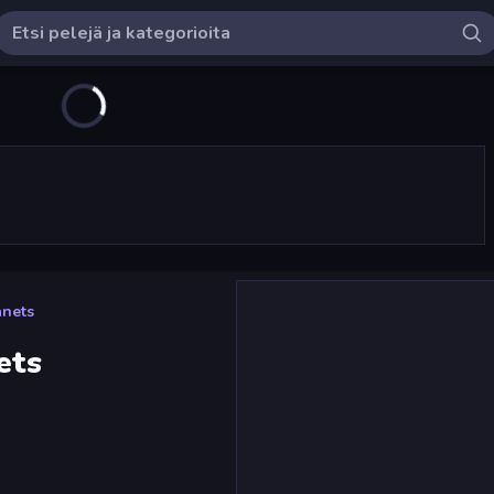
anets
ets