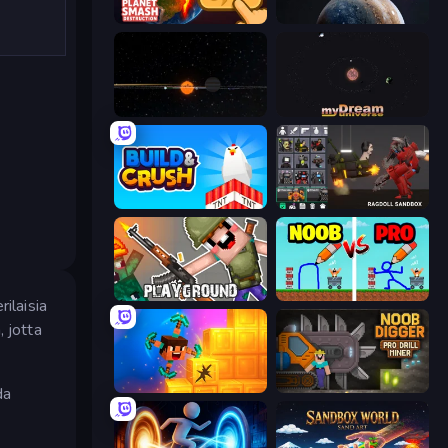
Planet Smash Destruction
Solar System Scope
Planetarium 2
myDream Universe
Build and Crush
Last Play: Ragdoll Sandbox
Playground
DOP Noob: Draw to Save
ilaisia
 jotta
Merge & Dig!
Noob Digger: Pro Drill Miner
da