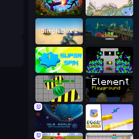
Noob: Wall Crusher
Sandspiel
SimpleBox 2
Lime Playground Sandbox
Super Spin
Stick Epic Fighter
Hydraulic Press 2D ASMR
Element Playground
Idle World
Draw Climber