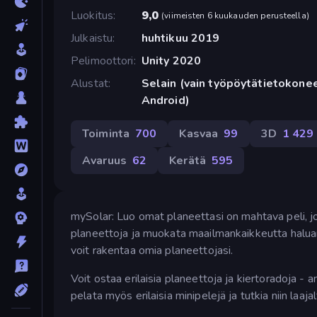
Luokitus
9,0
(
viimeisten 6 kuukauden perusteella
)
Julkaistu
huhtikuu 2019
Pelimoottori
Unity 2020
Alustat
Selain (vain työpöytätietokonee
Android)
Toiminta
700
Kasvaa
99
3D
1 429
Avaruus
62
Kerätä
595
mySolar: Luo omat planeettasi on mahtava peli, jok
planeettoja ja muokata maailmankaikkeutta haluama
voit rakentaa omia planeettojasi.
Voit ostaa erilaisia planeettoja ja kiertoradoja - 
pelata myös erilaisia minipelejä ja tutkia niin laajal