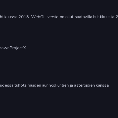
 huhtikuussa 2018. WebGL-versio on ollut saatavilla huhtikuusta
knownProjectX.
dessa tuhota muiden aurinkokuntien ja asteroidien kanssa