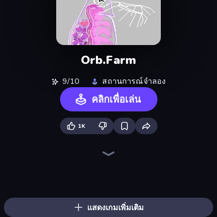
Orb.Farm
9/10
สถานการณ์จำลอง
คลิกเพื่อเล่น
1K
Sandbox: Particle World
Sandbox World: Sand Art
Element Playground
Sandspiel
Liquid Swarm
3D Sandbox: Battle of the Kingdoms
The MachinEGG
Human Clicker: Grow Organs
Idle World
Universe Maker
Ragdoll Factory Idle
Conveyor Idle
No Pain No Gain - Ragdoll Sandbox
Alchemy: Merge Elements
FrontWars.io
Crusher Clicker
Blast Miner
Ragdoll Drop Tycoon
แสดงเกมเพิ่มเติม