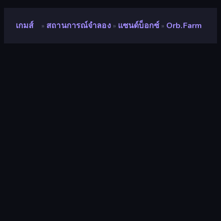
เกมส์
สถานการณ์จำลอง
แซนด์บ็อกซ์
Orb.Farm
»
»
»
Orb.Farm
คะแนน
9.0
(
อ้างอิงจากข้อมูล 6 เดือนที่ผ่านมา
)
ปล่อยแล้ว
มีนาคม 2564
เอ็นจิ้นเกม
HTML5
แพลตฟอร์ม
เบราว์เซอร์ (เดสก์ท็อป มือถือ แท็บเล็ต),
แอป CrazyGames (iOS, Android)
ปฐมนิเทศ
ภูมิประเทศ
สถานการณ์จำลอง
309
แซนด์บ็อกซ์
23
พิกเซล
210
Relaxing
243
2 มิติ
936