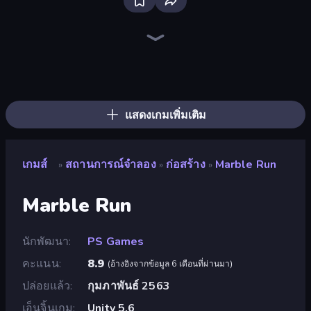
Bus Simulator: EVO
Driving School Simulator
Grow A Garden | Growden.io
Pottery Master
Bad Cat Prankster
Sandbox City
Truck Simulator: European Roads
Bus Simulator Real
City Constructor
Hypermarket 3D
Crazy Zoo Monkey
Truck Simulator Real
Retro Garage
Tram Simulator
Prison Life
Last Play: Ragdoll Sandbox
Hole Digger
Truck Simulator: Russia
แสดงเกมเพิ่มเติม
เกมส์
สถานการณ์จำลอง
ก่อสร้าง
Marble Run
»
»
»
Marble Run
นักพัฒนา
PS Games
คะแนน
8.9
(
อ้างอิงจากข้อมูล 6 เดือนที่ผ่านมา
)
ปล่อยแล้ว
กุมภาพันธ์ 2563
เอ็นจิ้นเกม
Unity 5.6