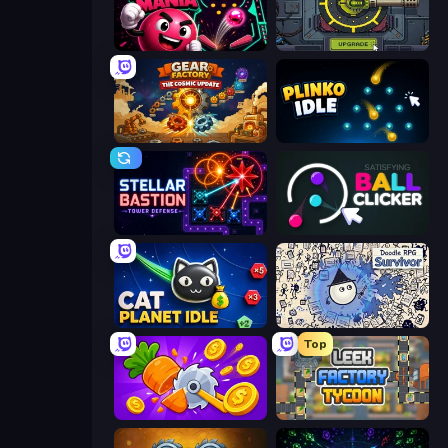
Pinball Mania
Tank Evolution
Gear Factory
Plinko Idle
Stellar Bastion
Satisfying Ball Clicker
Cat Planet Idle
Doodle RPG Survivor
Top
Farm Ring Idle
Leek Factory Tycoon