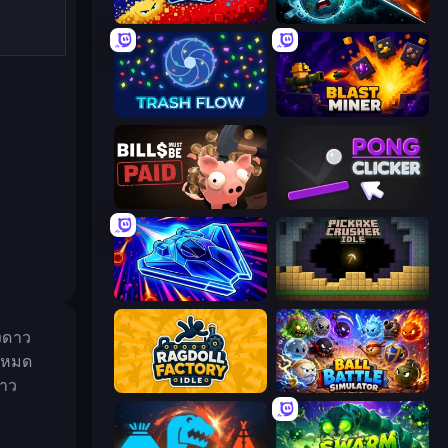
Liquid Swarm
PlanetCrush 2
Trash Flow
Blast Miner
Bills Must Be Paid
Pong Clicker
Stellar Swarm
Pickaxe Crusher Idle
งดาว
โหมด
ดาว
Ragdoll Factory Idle
Ball Battle Simulator