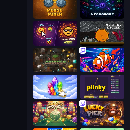
Merge Miner
Necrofort
Dominate All Shapes
Mystery Digger
Cubidle
Fish Catch Idle
Crystalia Idle Clicker
Plinky
Just One More Roll
Lucky Pick