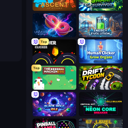
Ascent of Echoes
Swarm Survivor
Universe Maker
Energy Evolution
Top
Crusher Clicker
Human Clicker: Grow Organs
Top
The MachinEGG
Drift Tycoon
Black Hole Idle
Neon Core Breaker