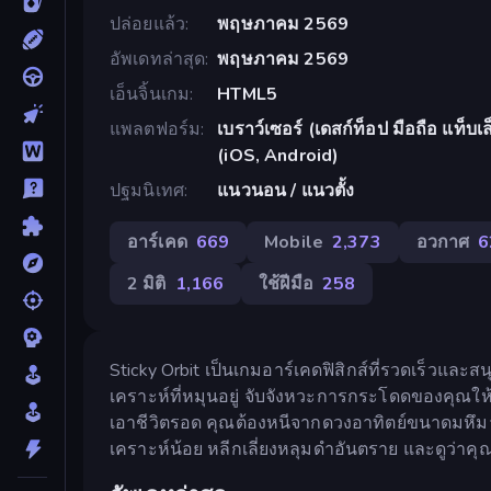
ปล่อยแล้ว
พฤษภาคม 2569
อัพเดทล่าสุด
พฤษภาคม 2569
เอ็นจิ้นเกม
HTML5
แพลตฟอร์ม
เบราว์เซอร์ (เดสก์ท็อป มือถือ แท็
(iOS, Android)
ปฐมนิเทศ
แนวนอน / แนวตั้ง
อาร์เคด
669
Mobile
2,373
อวกาศ
6
2 มิติ
1,166
ใช้ฝีมือ
258
Sticky Orbit เป็นเกมอาร์เคดฟิสิกส์ที่รวดเร็ว
เคราะห์ที่หมุนอยู่ จับจังหวะการกระโดดของคุ
เอาชีวิตรอด คุณต้องหนีจากดวงอาทิตย์ขนาดมหึมา
เคราะห์น้อย หลีกเลี่ยงหลุมดำอันตราย และดูว่า