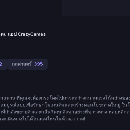
บเล็ต), แอป CrazyGames
2
กลศาสตร์
395
และสนุกสนาน ที่คุณจะต้องกระโดดไปมาระหว่างสนามแรงโน้มถ่วงขอ
ณให้สมบูรณ์แบบเพื่อรักษาโมเมนตัมและสร้างคอมโบขนาดใหญ่ ใน
ที่กำลังขยายตัวและกลืนกินทุกสิ่งทุกอย่างที่ขวางทาง หลบหลีก
คุณจะเดินทางไปได้ไกลแค่ไหนในห้วงอวกาศ!