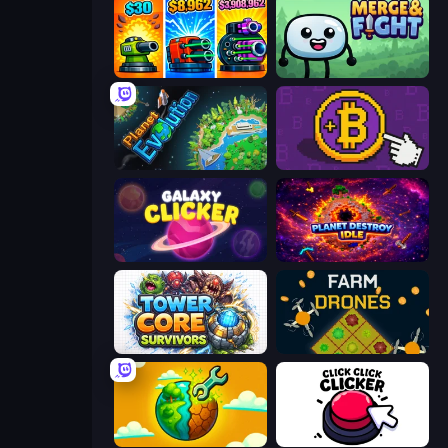
Pumpkin Defense: Merge Cannon
Merge & Fight
Planet Evolution: Idle Clicker
Money Maker
Galaxy Clicker
Planet Destroy Idle
Tower Core Survivors
Farm Drones
Land Explorers: Merge & Build
Click Click Clicker