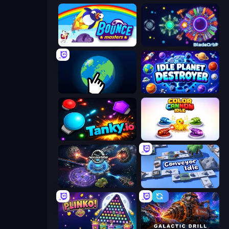
Bouncemasters
BladeOrbit.io
Planet Clicker 2
Idle Planet Destroyer
Tanky.io
Color Cannon Idle
Nexusorbiter
Conveyor Idle