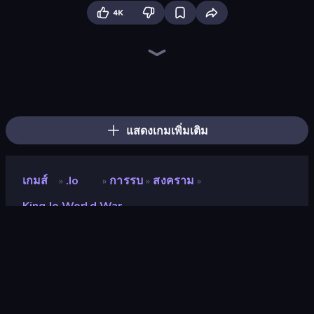
4K
FrontWars.io
Redcoats.io
Kiomet
War the Knights
Ships 3D
Krew.io
Mk48.io
1941 Frozen Front
Tanks 3D
Artillery Vs Tanks
3D Sandbox: Battle of the Kingdoms
One Treasure
Compact Conflict
Crazy Vikings Life
World Conqueror
Netquel
North War
Funny Battle Simulator
แสดงเกมเพิ่มเติม
เกมส์
.io
การรบ
สงคราม
»
»
»
»
King.io World War
King.io World War
นักพัฒนา
Pandora Game Studio
คะแนน
8.8
(
อ้างอิงจากข้อมูล 6 เดือนที่ผ่านมา
)