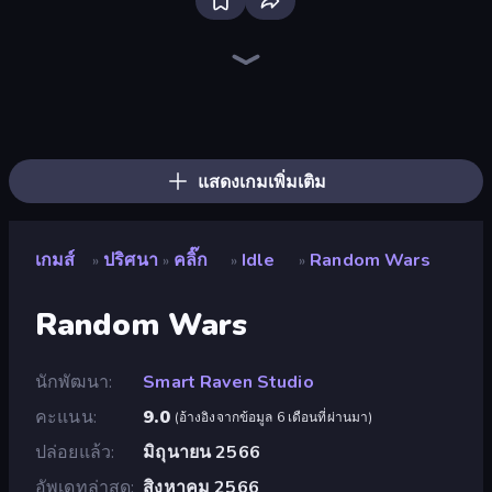
Skydom
Piles of Mahjong
Screw Out: Bolts and Nuts
Piece of Cake: Merge and Bake
Block Blaster
Arrow Escape
Skydom: Reforged
Wood Block Journey
Detective IQ 3
TenTrix
Thief Puzzle
Blocks and that’s it
Mahjongg Solitaire
BlockBuster Puzzle
Block Champ
Puzzle Block Master
Puzzle Wood Block
Wood Blocks
แสดงเกมเพิ่มเติม
เกมส์
ปริศนา
คลิ๊ก
Idle
Random Wars
»
»
»
»
Random Wars
นักพัฒนา
Smart Raven Studio
คะแนน
9.0
(
อ้างอิงจากข้อมูล 6 เดือนที่ผ่านมา
)
ปล่อยแล้ว
มิถุนายน 2566
อัพเดทล่าสุด
สิงหาคม 2566