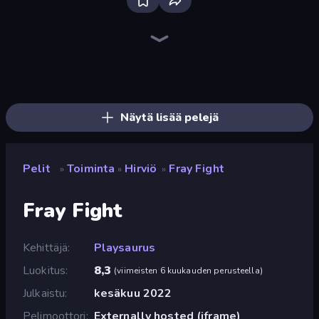
Bloxd.io
Ragdoll Archers
EvoWars.io
Piece of Cake: Merge and Bake
Veck.io
Racing Limits
Traffic Rider
Mahjongg Solitaire
Screw Out: Bolts and Nuts
Words of Wonders
Piles of Mahjong
Designville: Merge & Design
Miniblox
Space Waves
Stickman Clash
SkillWarz
Fortzone Battle Royale
Arrow Escape
Näytä lisää pelejä
Pelit
Toiminta
Hirviö
Fray Fight
»
»
»
Fray Fight
Kehittäjä
Playsaurus
Luokitus
8,3
(
viimeisten 6 kuukauden perusteella
)
Julkaistu
kesäkuu 2022
Pelimoottori
Externally hosted (iframe)