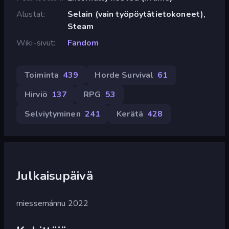
Alustat
Selain (vain työpöytätietokoneet),
Steam
Wiki-sivut
Fandom
Toiminta
439
Horde Survival
61
Hirviö
137
RPG
53
Selviytyminen
241
Kerätä
428
Julkaisupäivä
miessemánnu 2022