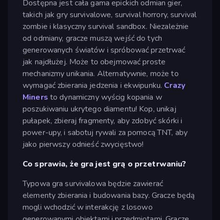
Dostępna jest cała gama epickich odmian gier,
takich jak gry survivalowe, survival horrory, survival
zombie i klasyczny survival sandbox. Niezależnie
od odmiany, gracze muszą wejść do tych
generowanych światów i spróbować przetrwać
jak najdłużej. Może to obejmować proste
mechanizmy unikania. Alternatywnie, może to
wymagać zbierania jedzenia i ekwipunku.
Crazy
Miners
to dynamiczny wyścig kopania w
poszukiwaniu ukrytego diamentu! Kop, unikaj
pułapek, zbieraj fragmenty, aby zdobyć skórki i
power-upy, i sabotuj rywali za pomocą TNT, aby
jako pierwszy odnieść zwycięstwo!
Co sprawia, że gra jest grą o przetrwaniu?
Typowa gra survivalowa będzie zawierać
elementy zbierania i budowania bazy. Gracze będą
mogli wchodzić w interakcję z losowo
generowanymi obiektami i przedmiotami. Gracze