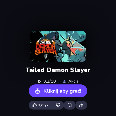
Tailed Demon Slayer
9,2/10
Akcja
Kliknij aby grać!
1,7 tys.