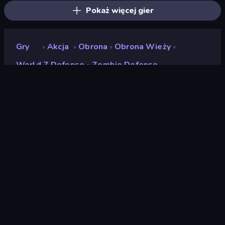
Pokaż więcej gier
Gry
Akcja
Obrona
Obrona Wieży
»
»
»
»
World Z Defense - Zombie Defense
World Z Defense - Zombie
Defense
Deweloper
Rike Games
Ocena
(
na podstawie ostatnich 6
9,2
miesięcy
)
Wydany
wrzesień 2024
Ostatnio zaktualizowany
listopad 2024
Silnik gry
Unity 6
Platformy
Przeglądarka (komputer