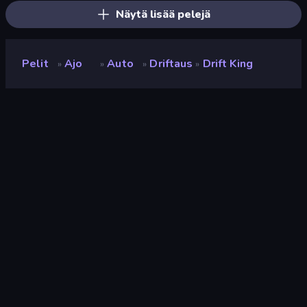
Näytä lisää pelejä
Pelit
Ajo
Auto
Driftaus
Drift King
»
»
»
»
Drift King
Kehittäjä
Zeero
Luokitus
8,9
(
viimeisten 6 kuukauden perusteella
)
Julkaistu
elokuu 2025
Viimeksi päivitetty
maaliskuu 2026
Pelimoottori
Unity 6
Alustat
Selain (tietokone, mobiili,
tabletti), CrazyGames-
sovellus (iOS, Android)
Suunta
Maisema