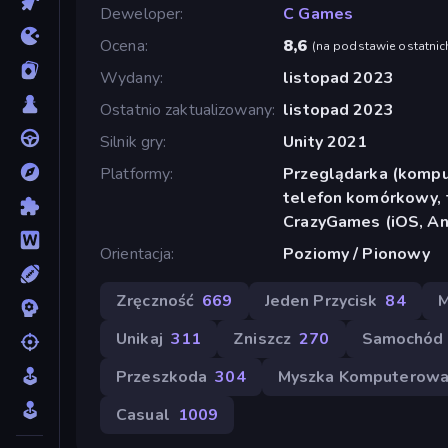
Deweloper
C Games
Ocena
8,6
(
na podstawie ostatnic
Wydany
listopad 2023
Ostatnio zaktualizowany
listopad 2023
Silnik gry
Unity 2021
Platformy
Przeglądarka (komput
telefon komórkowy, t
CrazyGames (iOS, An
Orientacja
Poziomy / Pionowy
Zręczność
669
Jeden Przycisk
84
M
Unikaj
311
Zniszcz
270
Samochód
Przeszkoda
304
Myszka Komputerow
Casual
1009