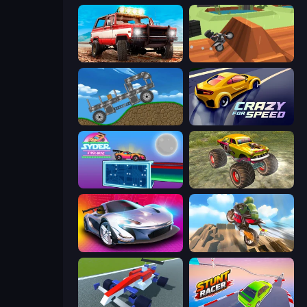
Offroad Masters Challenge
Blocky Trials
Move It!
Crazy for Speed
Syder Hyper Drive
Real Simulator: Monster Truck
Grand Cyber City
Cartoon Moto Stunt