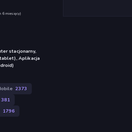
h 6 miesięcy
)
er stacjonarny,
ablet), Aplikacja
droid)
obile
2373
381
a
1796