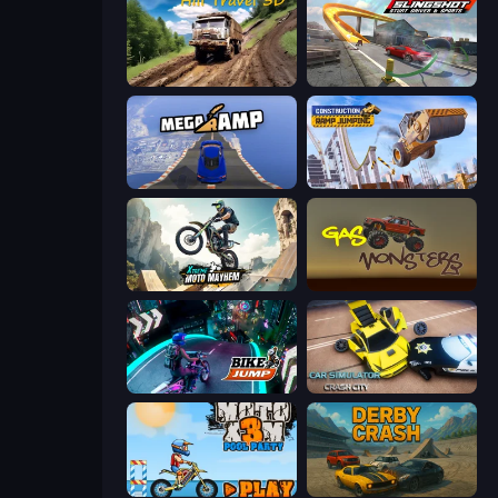
Hill Travel 3D
Slingshot Stunt Driver & Sport
Mega Ramp Car Stunt
Construction Ramp Jumping
Xtreme Moto Mayhem
Gas Monsters
Bike Jump
Car Simulator: Crash City
Moto X3M 5: Pool Party
Derby Crash