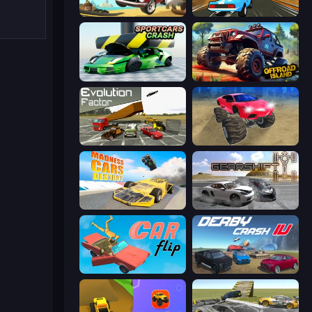
Stunt Paradise
Toy Rider
Sportcars Crash
Offroad Island
Evolution Factor
Monster Cars: Ultimate Simulator
Madness Cars Destroy
Gearshift One
Car Flip!
Derby Crash 4