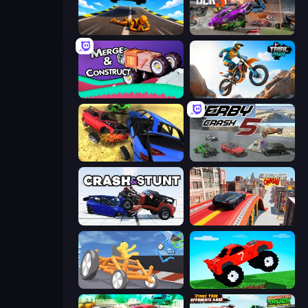
Jump Master: Car Racing
Demolition Derby 3
Merge & Construct
Trial Mania
Car Crash Simulator Royale
Derby Crash 5
Crash & Stunt
Slingshot Crash
Draw Crash Race
Funny Mad Racing