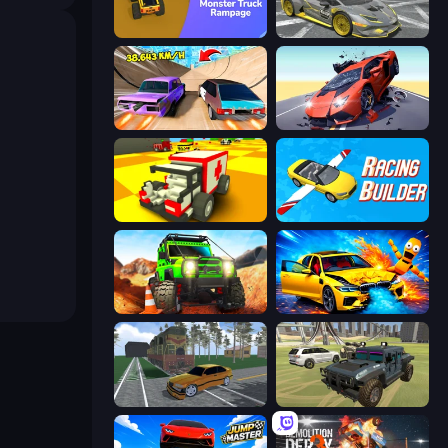
Monster Truck Rampage
Wrong Way
Turbo Cars: Pipe Stunts
Hyper Cars Ramp Crash
Blocky Demolition Derby
Racing Builder
Offroad Life 3D
BMG: Ragdoll Playground
Obby: Car Crash Sandbox
4x4 Offroader