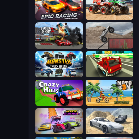
Epic Racing - Descent on Cars
Monster Truck Demolition Derby
Demolition Derby 2
Hard Wheels
Monster Truck Arena
Blocky Traffic Racing
Crazy Hills
Moto X3M
MR RACER Stunt Mania
Derby Crash 2