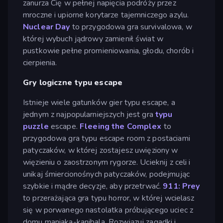
zanurza Cię w pełnej napięcia podróży przez
mroczne i upiorne korytarze tajemniczego azylu.
Nuclear Day
to przygodowa gra survivalowa, w
której wybuch jądrowy zamienił świat w
pustkowie pełne promieniowania, głodu, chorób i
cierpienia.
Gry logiczne typu escape
Istnieje wiele gatunków gier typu escape, a
jednym z najpopularniejszych jest gra
typu
puzzle
escape.
Fleeing the Complex
to
przygodowa gra typu escape room z postaciami
patyczaków, w której zostajesz uwięziony w
więzieniu o zaostrzonym rygorze. Ucieknij z celi i
unikaj śmiercionośnych patyczaków, podejmując
szybkie i mądre decyzje, aby przetrwać.
911: Prey
to przerażająca gra typu horror, w której wcielasz
się w porwanego nastolatka próbującego uciec z
domu maniaka-kanibala. Rozwiązuj zagadki i