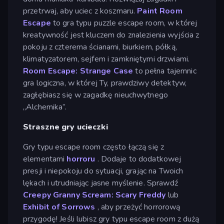
przetrwaj, aby uciec z koszmaru.
Paint Room
Escape
to gra typu puzzle escape room, w której
kreatywność jest kluczem do znalezienia wyjścia z
pokoju z czterema ścianami, biurkiem, półką,
klimatyzatorem, sejfem i zamkniętymi drzwiami.
Room Escape: Strange Case
to pełna tajemnic
gra logiczna, w której Ty, prawdziwy detektyw,
zagłębiasz się w zagadkę nieuchwytnego
„Alchemika”.
Straszne gry ucieczki
Gry typu escape room często łączą się z
elementami
horroru
. Dodaje to dodatkowej
presji i niepokoju do sytuacji, grając na Twoich
lękach i utrudniając jasne myślenie. Sprawdź
Creepy Granny Scream: Scary Freddy
lub
Exhibit of Sorrows
, aby przeżyć horrorową
przygodę! Jeśli lubisz gry typu escape room z dużą