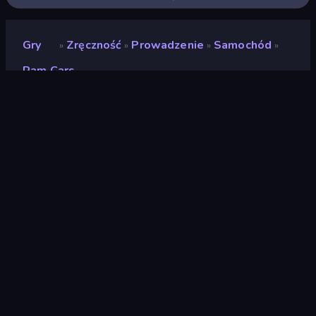
Gry
Zręczność
Prowadzenie
Samochód
»
»
»
»
Ram Cars
Ram Cars
Deweloper
Smart Raven Studio
Ocena
(
na podstawie ostatnich 6
8,9
miesięcy
)
Wydany
wrzesień 2023
Ostatnio zaktualizowany
wrzesień 2023
Silnik gry
Unity 2021
Platformy
Przeglądarka (komputer
stacjonarny, telefon
komórkowy, tablet),