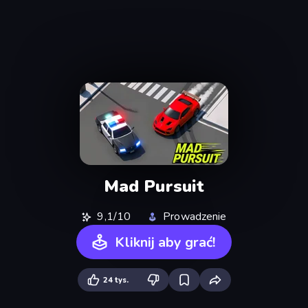
Mad Pursuit
9,1/10
Prowadzenie
Kliknij aby grać!
24 tys.