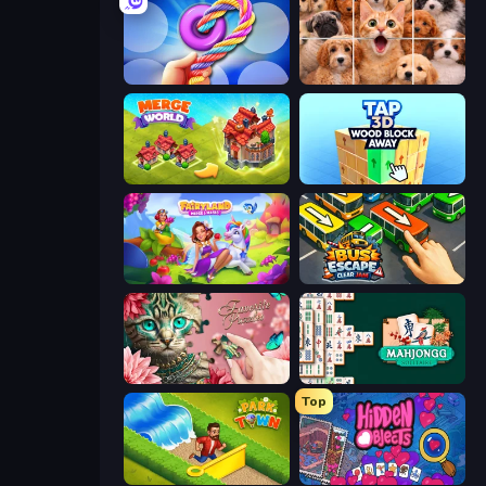
Twisted Tangle
Jigpic Solitaire
Merge World
Tap 3D Wood Block Away
Fairyland Merge & Magic
Bus Escape: Clear Jam
Favorite Puzzles
Mahjongg Solitaire
Top
Park Town
Hidden Objects