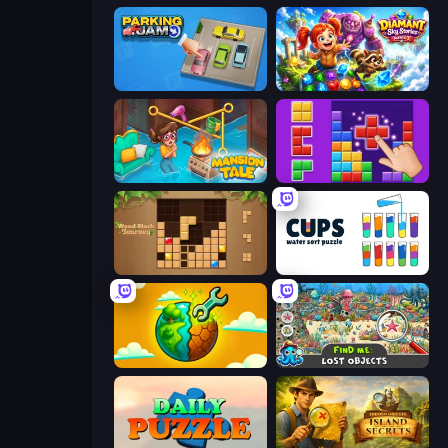
Parking Jam
Diamant: Sky Stories Match 3
Mansion Tale: Merge Secrets
BlockBuster Puzzle
Wood Block Journey
Cups - Water Sort Puzzle
Land Explorers: Merge & Build
Find Me: Lost Objects