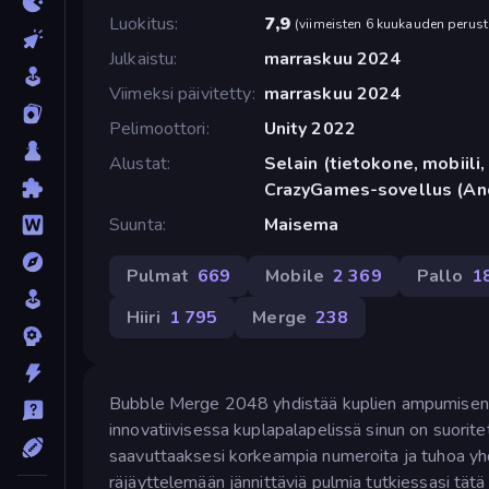
Luokitus
7,9
(
viimeisten 6 kuukauden perust
Julkaistu
marraskuu 2024
Viimeksi päivitetty
marraskuu 2024
Pelimoottori
Unity 2022
Alustat
Selain (tietokone, mobiili, 
CrazyGames-sovellus (An
Suunta
Maisema
Pulmat
669
Mobile
2 369
Pallo
1
Hiiri
1 795
Merge
238
Bubble Merge 2048 yhdistää kuplien ampumisen 
innovatiivisessa kuplapalapelissä sinun on suorite
saavuttaaksesi korkeampia numeroita ja tuhoa yhd
räjäyttelemään jännittäviä pulmia tutkiessasi tätä