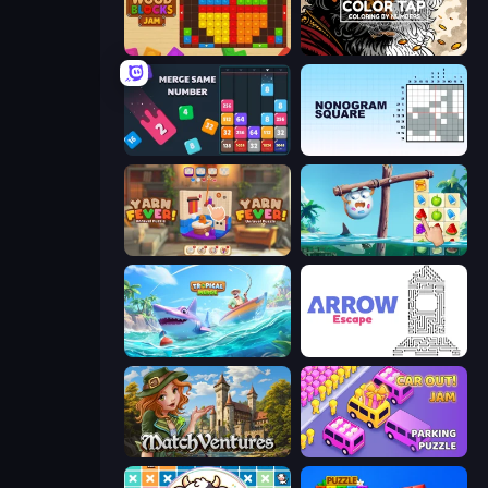
Wood Blocks Jam
Color Tap: Coloring by Numbers
Drop & Merge the Numbers
Nonogram Square
Yarn Fever! Unravel Puzzle
Sugar Heroes
Tropical Merge
Arrow Escape
MatchVentures
Car OUT! Jam Parking Puzzle