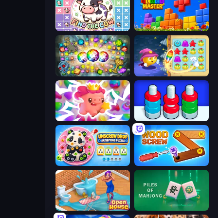
Find The Cow
Puzzle Block Master
Forgotten Treasure 2
Candy Riddles
Match Arena
Nuts Puzzle: Sort By Color
Unscrew Drop: Satisfying Puzzle
Wood Screw: Bolts Puzzle
Open House
Piles of Mahjong