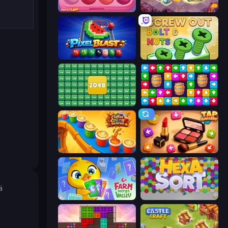
Piece of Cake: Merge and Bake
Mergest Kingdom
Pixel Blast
Screw Out: Bolts and Nuts
2048 Merge Blocks
Tap Away Story
Coffee Color Blocks
Tap Gallery
ä
Farm Merge Valley
Hexa Sort