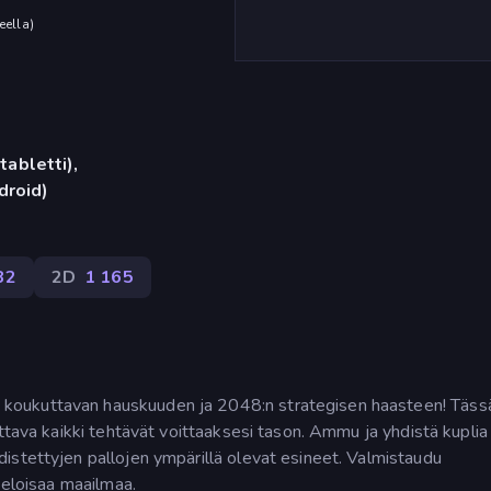
eella
)
tabletti),
droid)
82
2D
1 165
koukuttavan hauskuuden ja 2048:n strategisen haasteen! Täss
ttava kaikki tehtävät voittaaksesi tason. Ammu ja yhdistä kuplia
istettyjen pallojen ympärillä olevat esineet. Valmistaudu
 eloisaa maailmaa.