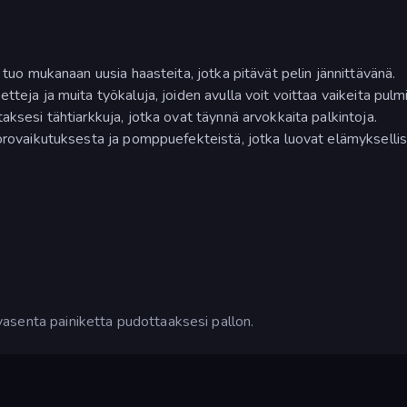
 tuo mukanaan uusia haasteita, jotka pitävät pelin jännittävänä.
teja ja muita työkaluja, joiden avulla voit voittaa vaikeita pulmi
aksesi tähtiarkkuja, jotka ovat täynnä arvokkaita palkintoja.
uorovaikutuksesta ja pomppuefekteistä, jotka luovat elämykselli
n vasenta painiketta pudottaaksesi pallon.