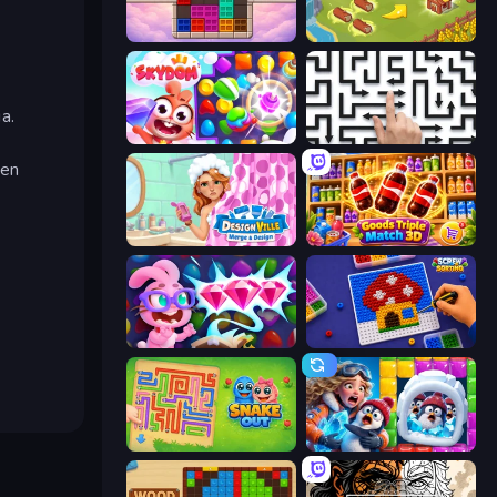
Color Cube Puzzle
Castle Craft
a.
Skydom
Arrow Escape: Puzzle
sen
Designville: Merge & Design
Goods Triple Match 3D
Skydom: Reforged
Screw Sorting
Snake Out: Maze Escape
Captain Blast