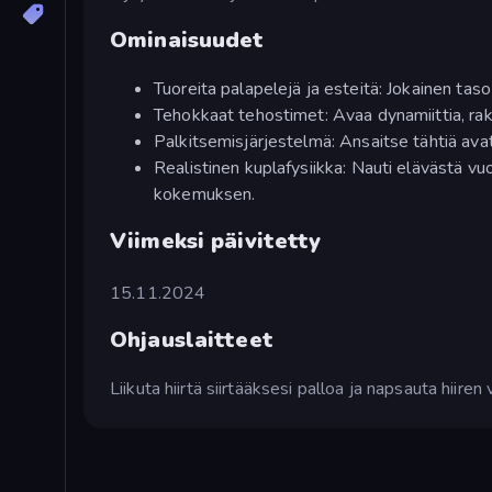
Ominaisuudet
Tuoreita palapelejä ja esteitä: Jokainen taso
Tehokkaat tehostimet: Avaa dynamiittia, raket
Palkitsemisjärjestelmä: Ansaitse tähtiä avat
Realistinen kuplafysiikka: Nauti elävästä v
kokemuksen.
Viimeksi päivitetty
15.11.2024
Ohjauslaitteet
Liikuta hiirtä siirtääksesi palloa ja napsauta hiire