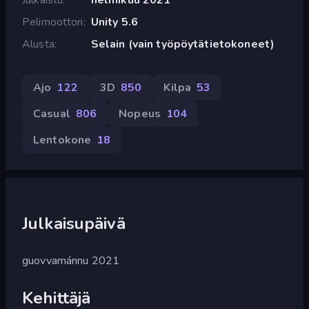
Pelimoottori
Unity 5.6
Alusta
Selain (vain työpöytätietokoneet)
Ajo
122
3D
850
Kilpa
53
Casual
806
Nopeus
104
Lentokone
18
Julkaisupäivä
guovvamánnu 2021
Kehittäjä