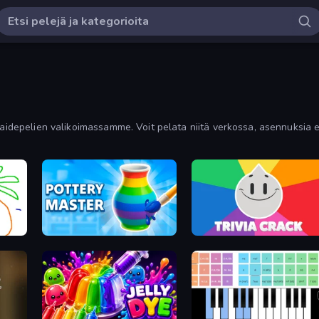
taidepelien valikoimassamme. Voit pelata niitä verkossa, asennuksia ei
Pottery Master
Trivia Crack