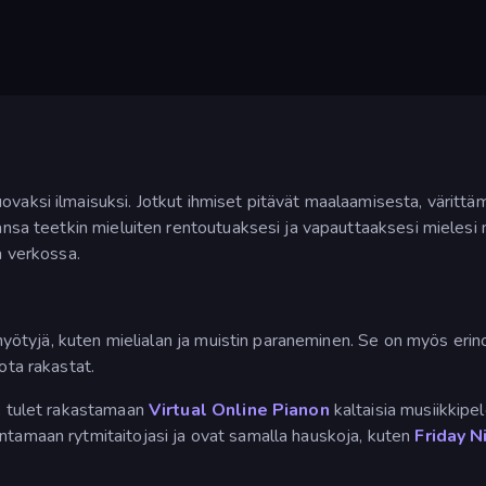
vaksi ilmaisuksi. Jotkut ihmiset pitävät maalaamisesta, värittäm
ahansa teetkin mieluiten rentoutuaksesi ja vapauttaaksesi mieles
ä verkossa.
a hyötyjä, kuten mielialan ja muistin paraneminen. Se on myös erin
ota rakastat.
o, tulet rakastamaan
Virtual Online Pianon
kaltaisia musiikkipel
ntamaan rytmitaitojasi ja ovat samalla hauskoja, kuten
Friday N