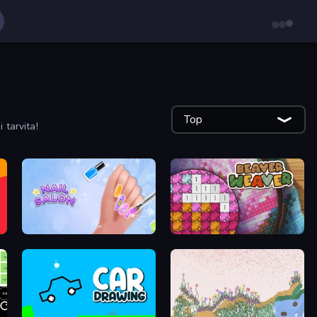
Top
 tarvita!
Nail Salon
Beaver Weaver