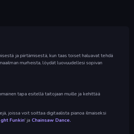
isestä ja piirtämisestä, kun taas toiset haluavat tehdä
i maailman murheista, löydät luovuudellesi sopivan
omainen tapa esitellä taitojaan muille ja kehittää
ejä, joissa voit soittaa digitaalista pianoa ilmaiseksi
ight Funkin
' ja
Chainsaw Dance.