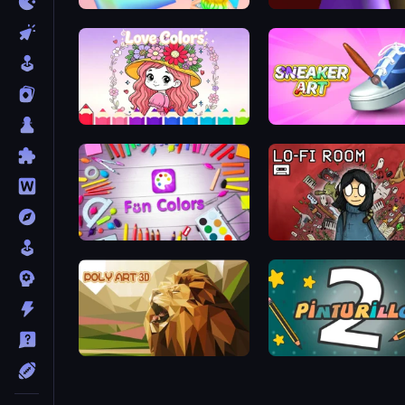
Holographic Trends
Blob Opera
Love Colors
Sneaker Art
Fun Colors
Lofi Room
Poly Art
Pinturillo 2