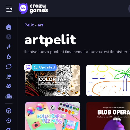
Pelit
»
art
artpelit
Ilmaise luova puolesi ilmaisemalla luovuutesi ilmaisten 
Updated
Color Tap: Coloring by Numbers
Skribbl.io