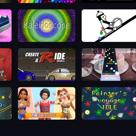
Jelly Dye
Virtual Online Piano
Kaleidoscope
Line Rider
Create-A-Ride
Rhythm Capture
The Ink Studio
Painter's Voyage Idle