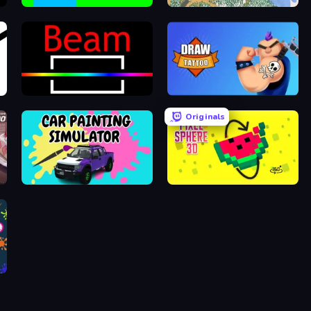
Car Drawing Game
Sandspiel
Beam
Draw Tattoo
Originals
Car Painting Simulator
Pixel Sphere 3D