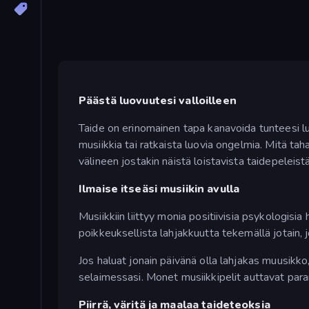
Päästä luovuutesi valloilleen
Taide on erinomainen tapa kanavoida tunteesi luo
musiikkia tai ratkaista luovia ongelmia. Mitä t
välineen jostakin näistä loistavista taidepeleist
Ilmaise itseäsi musiikin avulla
Musiikkiin liittyy monia positiivisia psykologisi
poikkeuksellista lahjakkuutta tekemällä jotain, j
Jos haluat jonain päivänä olla lahjakas muusikk
selaimessasi. Monet musiikkipelit auttavat para
Piirrä, väritä ja maalaa taideteoksia