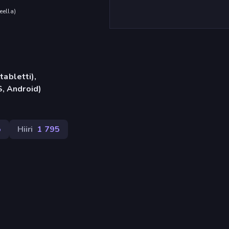
eella
)
tabletti),
, Android)
5
Hiiri
1 795