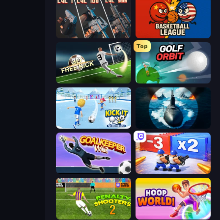
The Range 3D
Basketball League
Top
Free Kick Classic (3D Free Kick)
Golf Orbit
Kick It – Fun Soccer Game
Ships Battlefield 3D
Goalkeeper Wiz
Battle Brigade
Penalty Shooters 2
Hoop World 3D