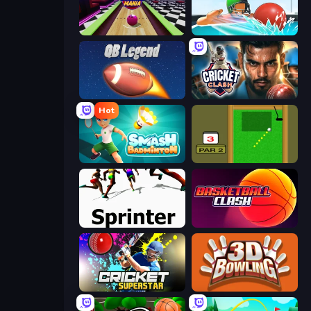
Super Bowling Mania
Dodgeball
2 Minute Football QB Legend
Cricket Clash
Hot
Smash Badminton
Mini Putt
Sprinter
Basketball Clash
Cricket Superstar League
3D Bowling