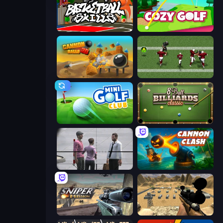
Basketball Skills
Cozy Golf
Cannon Balls 3D
Return Man 2
Mini Golf Club
8 Ball Billiards Classic
Sniper Assassin - Government Agent
Cannon Clash
Sniper Mission
Ghost Sniper