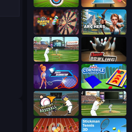
Archery World Tour
Table Tennis World Tour
Darts Club
Archers Arena
Baseball
Classic Bowling
Power Badminton
Cornhole League
Hotfoot Baseball
ESPN Arcade Baseball