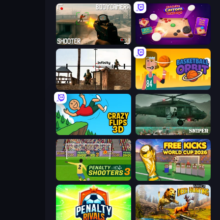
BodyCamera Shooter
Disk Strike: Carrom Challenge
Lethal Sniper 3D: Army Soldier
Basketball Orbit
Crazy Flips 3D
SNIPER
Penalty Shooters 3
Free Kicks World Cup 2026