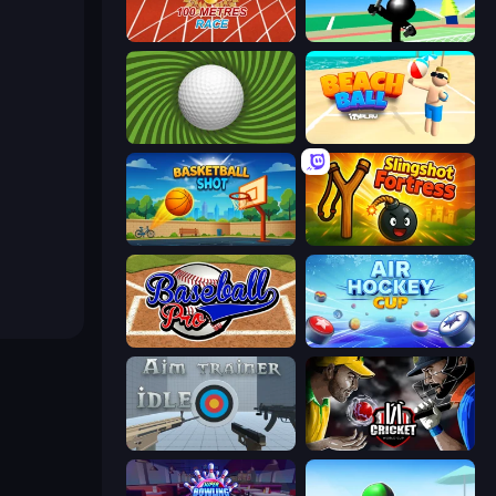
100 Meters Race
Stickman Tennis 3D
The Speedy Golf
Beach Ball
Basketball Shot
Slingshot Fortress
Baseball Pro
Air Hockey Cup
Aim Trainer Idle
Cricket World Cup