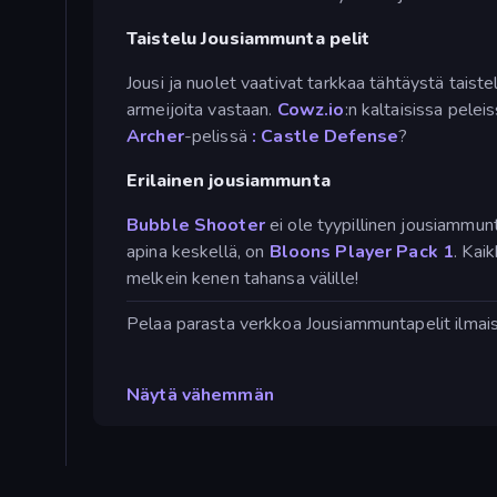
Taistelu Jousiammunta pelit
Jousi ja nuolet vaativat tarkkaa tähtäystä taist
armeijoita vastaan.
Cowz.io
:n kaltaisissa pelei
Archer
-pelissä
:
Castle Defense
?
Erilainen jousiammunta
Bubble Shooter
ei ole tyypillinen jousiammun
apina keskellä, on
Bloons Player Pack 1
. Kai
melkein kenen tahansa välille!
Pelaa parasta verkkoa Jousiammuntapelit ilmaise
Näytä vähemmän