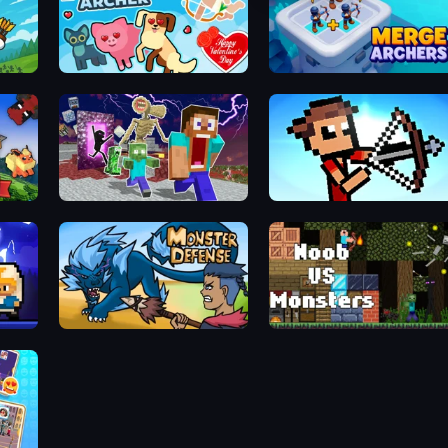
Love Archer
Merge Archers
Monster School Herobrine Siren Head
Stick Archers Battle
Monster Defense
Noob VS Monsters