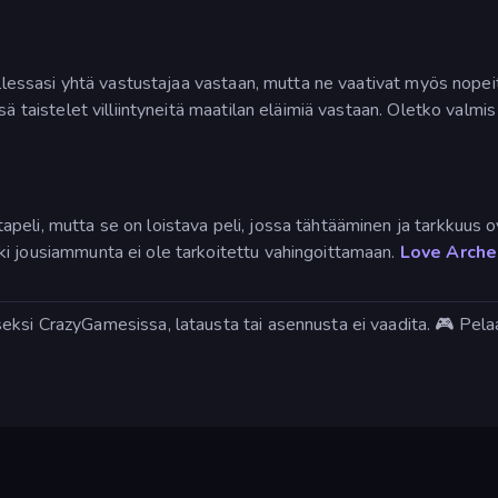
ellessasi yhtä vastustajaa vastaan, mutta ne vaativat myös nopeit
ssä taistelet villiintyneitä maatilan eläimiä vastaan. Oletko val
tapeli, mutta se on loistava peli, jossa tähtääminen ja tarkkuu
kki jousiammunta ei ole tarkoitettu vahingoittamaan.
Love Arche
ksi CrazyGamesissa, latausta tai asennusta ei vaadita. 🎮 Pelaa