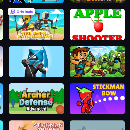
Archer Ragdoll Masters
EmberWars.io
Originals
Stick Ragdoll Battle Simulator
Apple Shooter
Wild Archer: Castle Defense
Bouncy Arrow
Archer Defense
Stickman Bow