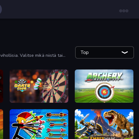
Top
hollisia. Valitse mikä niistä tai
Darts Club
Archery World Tour