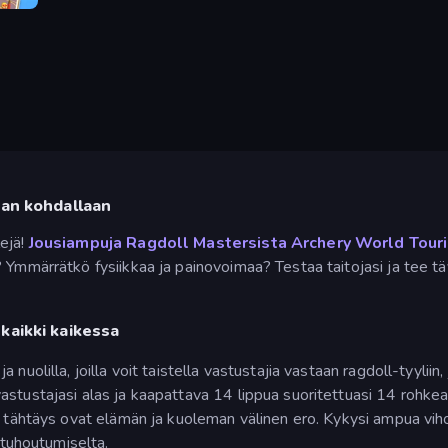
moji
van kohdallaan
ejä!
Jousiampuja Ragdoll Mastersista
Archery World Touri
 Ymmärrätkö fysiikkaa ja painovoimaa? Testaa taitojasi ja tee t
kaikki kaikessa
ja nuolilla, joilla voit taistella vastustajia vastaan ragdoll-tyyli
astustajasi alas ja kaapattava 14 lippua suoritettuasi 14 rohke
si tähtäys ovat elämän ja kuoleman välinen ero. Kykysi ampua viho
 tuhoutumiselta.