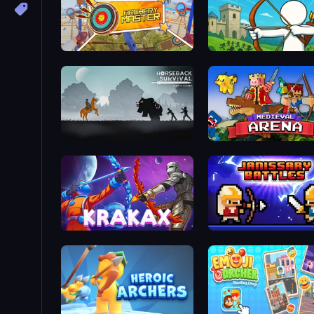
Archery Master
Last Archer
Horseback Survival
Medieval Arena
Krakax
Janissary Battles