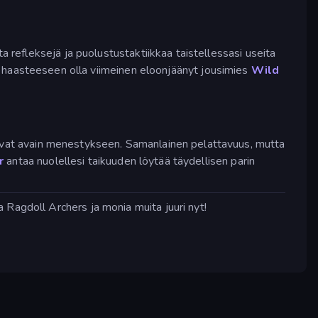
a refleksejä ja puolustustaktiikkaa taistellessasi useita
mis haasteeseen olla viimeinen eloonjäänyt jousimies
Wild
s ovat avain menestykseen. Samanlainen pelattavuus, mutta
r
antaa nuolellesi taikuuden löytää täydellisen parin
 Ragdoll Archers ja monia muita juuri nyt!