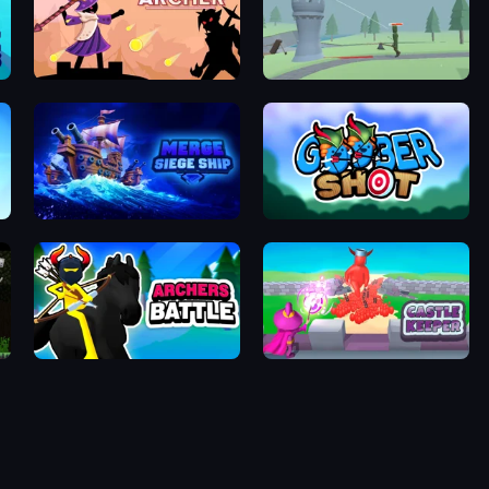
Stickman Archer: The Wizard Hero
Tower Archer
Merge: Siege Ship
Goober Shot
Archers Battle
Castle Keeper