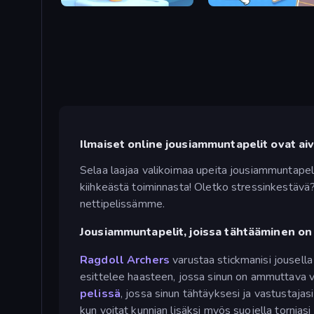
Heroic Archers
Emoji Archer - Shooting E
Ilmaiset online jousiammuntapelit ovat ai
Selaa laajaa valikoimaa upeita jousiammuntapel
kiihkeästä toiminnasta! Oletko stressinkestävä?
nettipelissämme.
Jousiammuntapelit, joissa tähtääminen on 
Ragdoll Archers
varustaa stickmanisi jousella 
esittelee haasteen, jossa sinun on ammuttava v
pelissä
, jossa sinun tähtäyksesi ja vastustaja
kun voitat kunnian lisäksi myös suojella torniasi