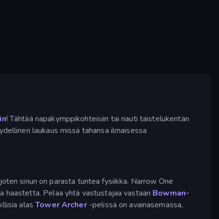
in
! Tähtää napakymppikohteisiin tai nauti taistelukentän
äydellinen laukaus missä tahansa ilmaisessa
in, joten sinun on parasta tuntea fysiikka. Narrow One
aa haastetta. Pelaa yhtä vastustajaa vastaan
Bowman-
llisia alas
Tower Archer
-pelissä on avainasemassa,