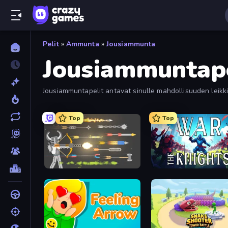
Pelit
»
Ammunta
»
Jousiammunta
Jousiammuntape
Jousiammuntapelit antavat sinulle mahdollisuuden leikkiä 
pelaa niitä kaikkia.
Top
Top
Ragdoll Archers
War the Knights