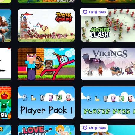
ttle
EmberQuest.io
Slingshot Fortress
Originals
Tower vs Goblins
Archer Clash
Noob Archer vs Stickman Zombie
Vikings: An Archer's Journey
hool
Bloons Player Pack 1
Bloons Player Pack 2
Originals