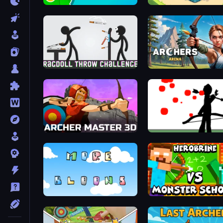
Feeling Arrow
Snake Shooter: Tower Ba
Ragdoll Throw Challenge
Archers Arena
Archer Master 3D: Castle Defense
Bowman
More Bloons
Herobrine vs Monster Sc