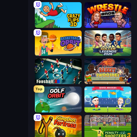
Crazy Flips 3D
Wrestle Bros
Basketball Orbit
Soccer Legends 2026
Foosball 3D
Basket Swooshes Plus
Top
Golf Orbit
Tennis Masters