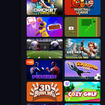
Cricket Superstar League
Basketball League
Basketball Superstars
Mini Putt
4th and Goal 2019
Archers Arena
Hot
Punchers
Goalkeeper Wiz
3D Bowling
Cozy Golf