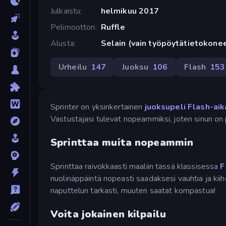
Julkaistu
helmikuu 2017
Pelimoottori
Ruffle
Alusta
Selain (vain työpöytätietokone
Urheilu
147
Juoksu
106
Flash
153
Sprinter on yksinkertainen
juoksupeli Flash-aik
Vastustajasi tulevat nopeammiksi, joten sinun on 
Sprinttaa muita nopeammin
Sprinttaa raivokkaasti maaliin tässä klassisessa
F
nuolinäppäintä nopeasti saadaksesi vauhtia ja kiihd
naputtelun tarkasti, muuten saatat kompastua!
Voita jokainen kilpailu