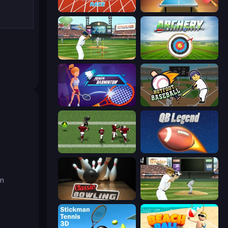
100 Meters Race
Table Tennis World Tour
Baseball
Archery World Tour
Power Badminton
Hotfoot Baseball
Return Man 2
2 Minute Football QB Legend
en
Classic Bowling
ESPN Arcade Baseball