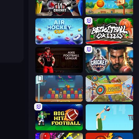
Cricket World Cup
Basketball Shot
Air Hockey Cup
Basketball Skills
Axis Football League
Cricket Clash
Basket Champs
Archery Master
Big Hit Football
Street Ball Jam