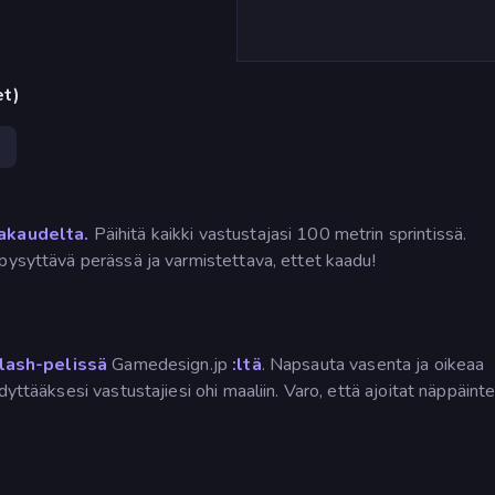
et)
akaudelta.
Päihitä kaikki vastustajasi 100 metrin sprintissä.
pysyttävä perässä ja varmistettava, ettet kaadu!
lash-pelissä
Gamedesign.jp
:ltä
. Napsauta vasenta ja oikeaa
yttääksesi vastustajiesi ohi maaliin. Varo, että ajoitat näppäint