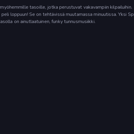
myöhemmille tasoille, jotka perustuvat vakavampiin kilpailuihin.
ta peli loppuun! Se on tehtävissä muutamassa minuutissa. Yksi Spr
asolla on ainutlaatuinen, funky tunnusmusiikki.