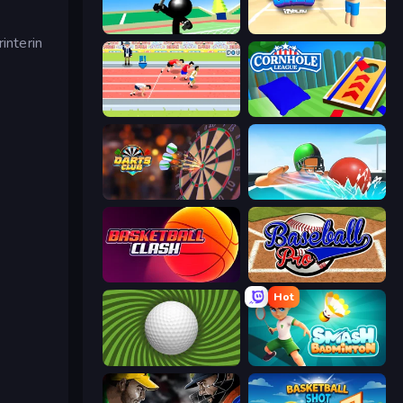
Stickman Tennis 3D
Beach Ball
interin
Sports Hero
Cornhole League
Darts Club
Dodgeball
Basketball Clash
Baseball Pro
Hot
The Speedy Golf
Smash Badminton