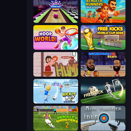
Super Bowling Mania
Athletic Runners: Idle Clicker
Hoop World 3D
Free Kicks World Cup 2026
Basket Slam Dunk 2
Basketball Stars
Kick It – Fun Soccer Game
Free Kick Classic (3D Free Kick)
Penalty Shooters 2
Aim Trainer Idle