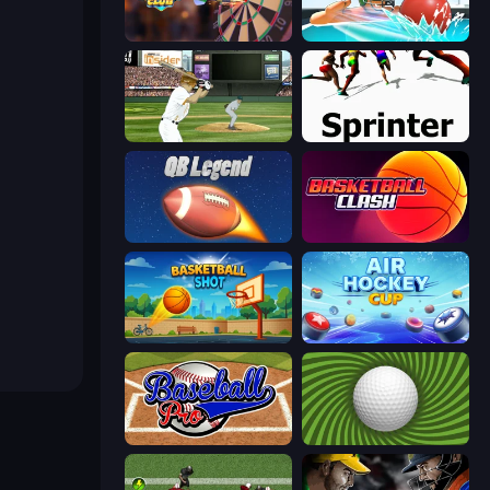
Darts Club
Dodgeball
ESPN Arcade Baseball
Sprinter
2 Minute Football QB Legend
Basketball Clash
Basketball Shot
Air Hockey Cup
Baseball Pro
The Speedy Golf