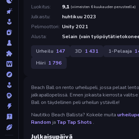
Luokitus
9,1
(
viimeisten 6 kuukauden perusteella
)
Julkaistu
huhtikuu 2023
Pelimoottori
Unity 2021
Alusta
Selain (vain työpöytätietokone
Urheilu
147
3D
1 431
1-Pelaaja
1
Hiiri
1 796
Beach Ball on rento urheilupeli, jossa pelaat lent
jalkapallopelissä. Ennen jokaista kierrosta valit
Ball on täydellinen peli urheilun ystäville!
Nautitko Beach Ballista? Kokeile muita
urheilu
Random
ja
Tap Tap Shots
.
Julkaisupäivä