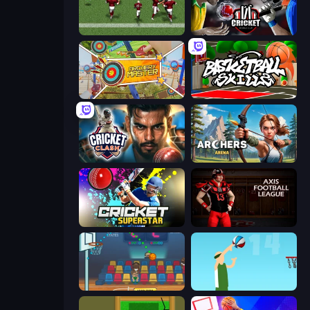
Return Man 2
Cricket World Cup
Archery Master
Basketball Skills
Cricket Clash
Archers Arena
Cricket Superstar League
Axis Football League
Basket Champs
Street Ball Jam