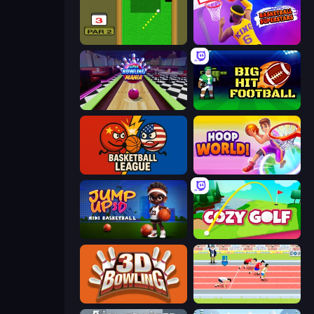
Mini Putt
Basketball Superstars
Super Bowling Mania
Big Hit Football
Basketball League
Hoop World 3D
Jump Up 3D: Mini Basketball
Cozy Golf
3D Bowling
Sports Hero