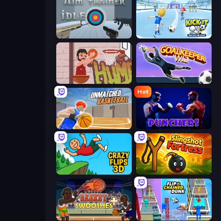
Aim Trainer Idle
Kick It – Fun Soccer Game
Basket Slam Dunk 2
Goalkeeper Wiz
Hot
Unmatched Basketball
Punchers
Crazy Flips 3D
Slingshot Fortress
Basket Swooshes Plus
Flipped Chain Dunk