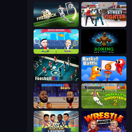
Free Kick Classic (3D Free Kick)
Street Fighter Simulator
Tennis Masters
Boxing Stars
Foosball 3D
Basket Battle
Basketball Stars
Penalty Shooters 2