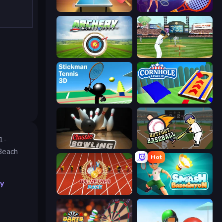
Table Tennis World Tour
Power Badminton
Archery World Tour
Baseball
Stickman Tennis 3D
Cornhole League
v1-
Classic Bowling
Hotfoot Baseball
 Beach
Hot
ey
100 Meters Race
Smash Badminton