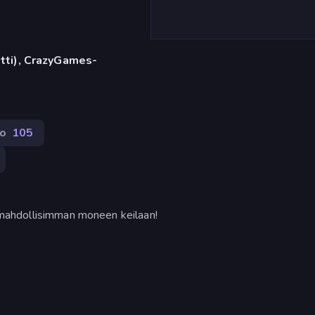
etti), CrazyGames-
ko
105
ua mahdollisimman moneen keilaan!