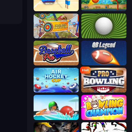
Beach Ball
Basketball Shot
Archery Master
The Speedy Golf
Baseball Pro
2 Minute Football QB Legend
Hot
Air Hockey Cup
Pro Bowling 3D
Dodgeball
Bowling Champion