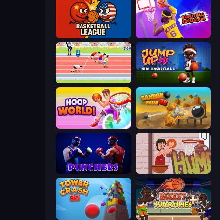
Basketball League
Basketball Superstars
Sports Hero
Jump Up 3D: Mini Basketball
Hoop World 3D
Cannon Balls 3D
Punchers
Basket Slam Dunk 2
Tower Crash 3D
Basket Swooshes Plus