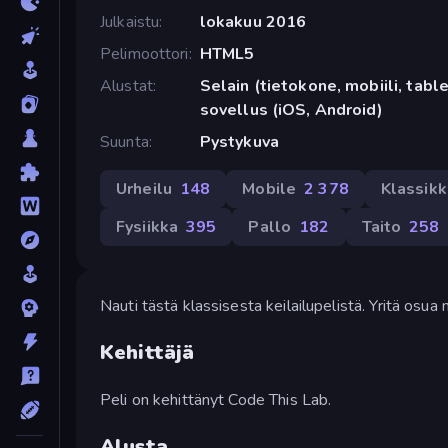
Julkaistu
lokakuu 2016
Pelimoottori
HTML5
Alustat
Selain (tietokone, mobiili, tabl
sovellus (iOS, Android)
Suunta
Pystykuva
Urheilu
148
Mobile
2 378
Klassik
Fysiikka
395
Pallo
182
Taito
258
Nauti tästä klassisesta keilailupelistä. Yritä os
Kehittäjä
Peli on kehittänyt Code This Lab.
Alusta