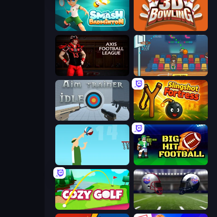
Smash Badminton
3D Bowling
Axis Football League
Basket Champs
Aim Trainer Idle
Slingshot Fortress
Street Ball Jam
Big Hit Football
Cozy Golf
4th and Goal 2019