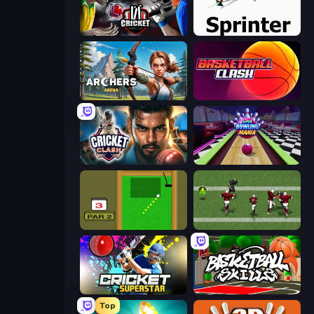
Cricket World Cup
Sprinter
Archers Arena
Basketball Clash
Cricket Clash
Super Bowling Mania
Mini Putt
Return Man 2
Cricket Superstar League
Basketball Skills
Top