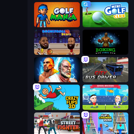
Golf Mania
Mini Golf Club
Basketball Stars
Boxing Stars
Fighter Legends Duo
City Bus Driver
Crazy Flips 3D
Tennis Masters