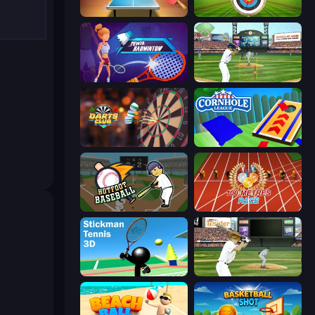
Table Tennis World Tour
Archery World Tour
Power Badminton
Baseball
Darts Club
Cornhole League
Hotfoot Baseball
100 Meters Race
Stickman Tennis 3D
ESPN Arcade Baseball