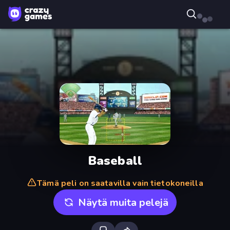
Baseball
Tämä peli on saatavilla vain tietokoneilla
Näytä muita pelejä