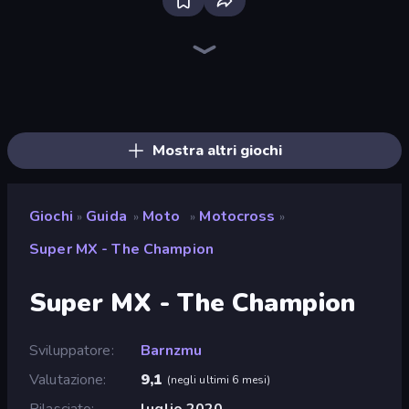
Racing Limits
Real Car Driving
Traffic Rider
Hustle & Drift in ZIL
Deadly Rally
Deadly Descent
Obby: Car Crash Sandbox
Ramp Car VS Police: CHASE
Case Simulator: Cars
Crash Skill Racing
Moto Racing Club
Moto Maniac 3
Xtreme Moto Mayhem
Trial Mania
Xtreme DRIFT Racing
Sunset Bike Racing
Wheelie Up
Drive Quest
Mostra altri giochi
Giochi
Guida
Moto
Motocross
»
»
»
»
Super MX - The Champion
Super MX - The Champion
Sviluppatore
Barnzmu
Valutazione
9,1
(
negli ultimi 6 mesi
)
Rilasciato
luglio 2020