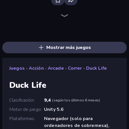
Brainrot Arena Online
Throw a Lucky Block
Stickman Rebirth
Ultimate Evolution
Stickman Clash
Who Dies Last?
I Am Quadrober!
Dye Hard
Zombie Road
Mr. Dude: Online Multiverse Challenge
Bed Wars
Chaos Arena
War the Knights
Funny City: Gopniks
Surf GO Parkour
Stickman Kombat 2D
The Lava Tsunami
Stellar Swarm
Mostrar más juegos
Juegos
Acción
Arcade
Correr
Duck Life
»
»
»
»
Duck Life
Clasificación
9,4
(
según los últimos 6 meses
)
Motor de juego
Unity 5.6
Plataformas
Navegador (solo para
ordenadores de sobremesa),