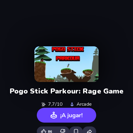
Pogo Stick Parkour: Rage Game
7,7/10
Arcade
¡A jugar!
86