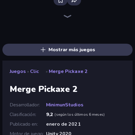
Bloxd.io
Ragdoll Archers
EvoWars.io
Piece of Cake: Merge and Bake
Veck.io
Traffic Rider
Racing Limits
Solitario Chino
Screw Out: Bolts and Nuts
Words of Wonders
Piles of Mahjong
Designville: Merge & Design
Space Waves
Miniblox
SkillWarz
Stickman Clash
Fortzone Battle Royale
Arrow Escape
Mostrar más juegos
Juegos
Clic
Merge Pickaxe 2
»
»
Merge Pickaxe 2
Desarrollador
MinimunStudios
Clasificación
9,2
(
según los últimos 6 meses
)
Publicado en
enero de 2021
Motor de juego
Unity 2020