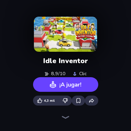
Idle Inventor
8,9/10
Clic
¡A jugar!
4,3 mil