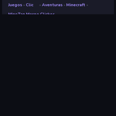
Juegos
Clic
Aventuras
Minecraft
»
»
»
»
MineTap Merge Clicker
MineTap Merge Clicker
Desarrollador
Mirra Games
Clasificación
9,0
(
según los últimos 6 meses
)
Publicado en
septiembre de 2024
Última actualización
marzo de 2025
Motor de juego
HTML5
Plataforma
Navegador (escritorio, móvil,
tableta)
Orientación
Panorama
Clic
294
Móviles
2348
Pixels
210