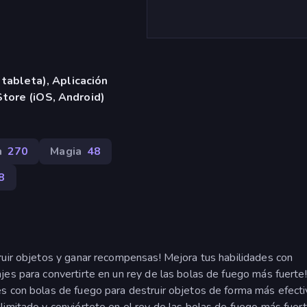
 tableta), Aplicación
tore (iOS, Android)
n
270
Magia
48
8
ruir objetos y ganar recompensas! Mejora tus habilidades con
jes para convertirte en un rey de las bolas de fuego más fuerte!
s con bolas de fuego para destruir objetos de forma más efecti
limitado y conviértete en el rey de las bolas de fuego más fuert