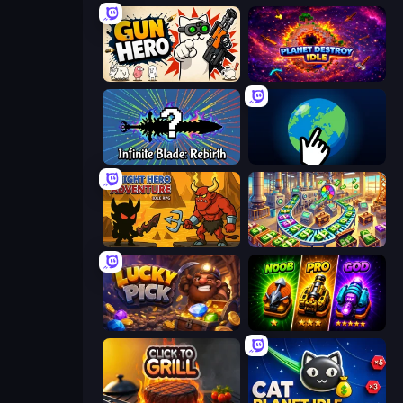
Gun Hero: Cat Survival
Planet Destroy Idle
Infinite Blade: Rebirth
Planet Clicker 2
Knight Hero Adventure Idle RPG
Money Factory: Tycoon Idle Game
Lucky Pick
Merge Survival