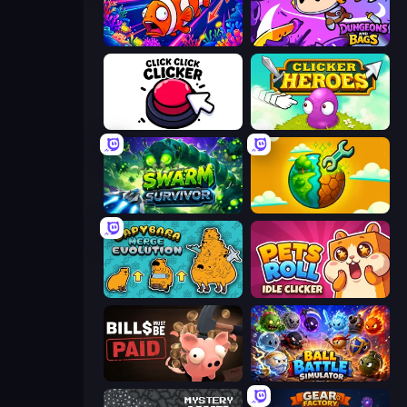
Fish Catch Idle
Dungeons and Bags
Click Click Clicker
Clicker Heroes
Swarm Survivor
Land Explorers: Merge & Build
Capybara Merge Evolution
Pets Roll: Idle Clicker
Bills Must Be Paid
Ball Battle Simulator