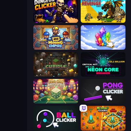
Dungeon Clicker
Knight Hero 2 Revenge Idle RPG
Idle Mining Empire
Crystalia Idle Clicker
Cubidle
Neon Core Breaker
Just One More Roll
Pong Clicker
Satisfying Ball Clicker
BloomGuard