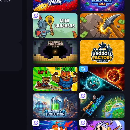
Liquid Swarm
Black Hole Idle
Mini Crushers
Mine Clicker
Pickaxe Crusher Idle
Ragdoll Factory Idle
Raccoon Legend
PlanetCrush 2
Energy Evolution
Planet Evolution: Idle Clicker