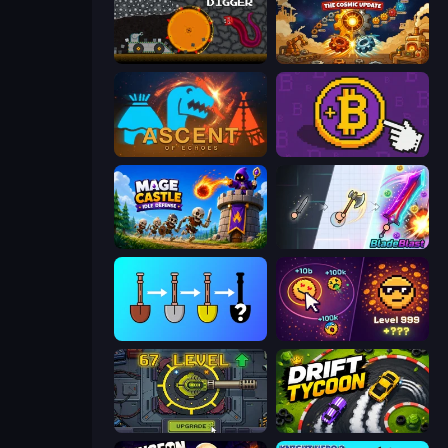
Mystery Digger
Gear Factory
Ascent of Echoes
Money Maker
Mage Castle Idle Defense
BladeBlast.io
Merge Tools - Merge and Dig
Dominate All Shapes
Tank Evolution
Drift Tycoon