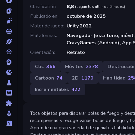
Clasificación
8,8
(
según los últimos 6 meses
)
Publicado en
octubre de 2025
Motor de juego
Unity 2022
Plataformas
Navegador (escritorio, móvil,
CrazyGames (Android), App S
Orientación
Retrato
Clic
366
Móviles
2378
Destrucció
Cartoon
74
2D
1170
Habilidad
25
Incrementales
422
Toca objetos para disparar bolas de fuego y dest
recompensas y recoge varias bolas de fuego y tra
Aprende una gran variedad de geniales habilidade
Destruye varios objetos en un tiempo de desafío 