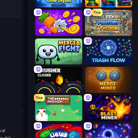
Human Clicker: Grow Organs
Pumpkin Defense: Merge Cannon
Top
Farm Ring Idle
Leek Factory Tycoon
Merge & Fight
Trash Flow
Crusher Clicker
Merge Miner
Top
The MachinEGG
Blast Miner
va!
e del