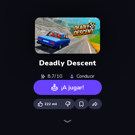
Deadly Descent
8,7/10
Conducir
¡A jugar!
222 mil