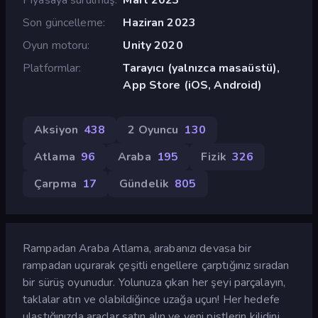
Son güncelleme
Haziran 2023
Oyun motoru
Unity 2020
Platformlar
Tarayıcı (yalnızca masaüstü),
App Store (iOS, Android)
Aksiyon
438
2 Oyuncu
130
Atlama
96
Araba
195
Fizik
326
Çarpma
17
Gündelik
805
Rampadan Araba Atlama, arabanızı devasa bir
rampadan uçurarak çeşitli engellere çarptığınız sıradan
bir sürüş oyunudur. Yolunuza çıkan her şeyi parçalayın,
taklalar atın ve olabildiğince uzağa uçun! Her hedefe
ulaştığınızda araçlar satın alın ve yeni pistlerin kilidini