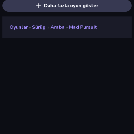
Daha fazla oyun göster
Oyunlar
Sürüş
Araba
Mad Pursuit
»
»
»
Mad Pursuit
Geliştirici
Solo Forge
Değerlendirme
9,1
(
son 6 aya göre
)
Piyasaya sürülmüş
Mayıs 2026
Son güncelleme
Temmuz 2026
Oyun motoru
Unity 6
Platformlar
Tarayıcı (masaüstü, mobil,
tablet), CrazyGames
Uygulaması (iOS, Android),
App Store (Android)