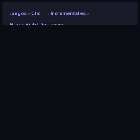
Juegos
Clic
Incrementales
»
»
»
Block Build Destroyer
Block Build Destroyer
Desarrollador
Neko
Clasificación
8,9
(
según los últimos 6 meses
)
Publicado en
mayo de 2025
Última actualización
mayo de 2025
Motor de juego
Unity 6
Plataformas
Navegador (escritorio, móvil,
tableta), Aplicación
CrazyGames (iOS, Android)
Orientación
Panorama