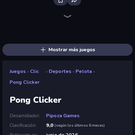
Farm Ring Idle
The MachinEGG
Idle Mining Empire
Human Clicker: Grow Organs
Block Wall Destroyer
Gear Factory
Conveyor Idle
Babel Tower
Crusher Clicker
Capybara Clicker
Mine Clicker
Gun Bounce Idle
Planet Clicker 2
Money Maker Idle
Dig Tycoon
Idle Clicker Runner
Black Hole Idle
Corn Tycoon
Mostrar más juegos
Juegos
Clic
Deportes
Pelota
»
»
»
»
Pong Clicker
Pong Clicker
Desarrollador
Pipoza Games
Clasificación
9,0
(
según los últimos 6 meses
)
Publicado en
junio de 2026