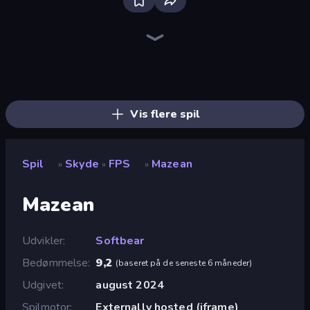
SkillWarz
Fragen
Kirka.io
CS: Chaos Squad
Mine Shooter 2: Noob vs Mobs
Redcoats.io
SuperTrip.Land
Doomsday Shooter
Hyperblox Shooting
Pixel World
Zomblox
KS Z
Chicken CS
Block Contra: Clutch Strike
Moon Clash Heroes
Horde Crusher
Blocky: Dead Waves
Chicken Strike
Vis flere spil
Spil
Skyde
FPS
Mazean
»
»
»
Mazean
Udvikler
Softbear
Bedømmelse
9,2
(
baseret på de seneste 6 måneder
)
Udgivet
august 2024
Spilmotor
Externally hosted (iframe)