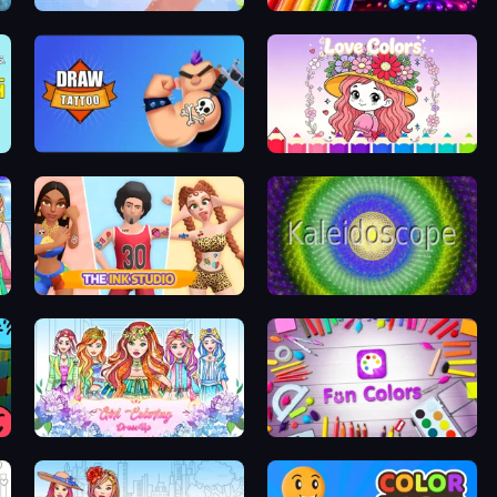
Nail Salon
Jelly Dye
oom
Draw Tattoo
Love Colors
The Ink Studio
Kaleidoscope
Girl Coloring Dress Up
Fun Colors