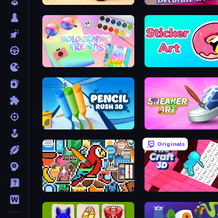
Rope Stitch Puzzle
Holographic Trends
Sticker Art
Pencil Rush
Sneaker Art
Originals
The Frame: Pixel Art
Tile Craft 3D