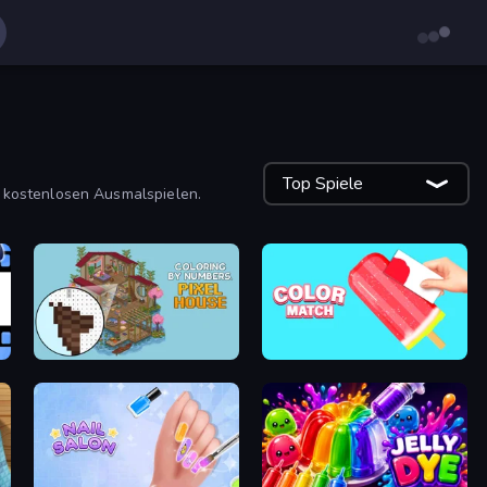
Top Spiele
 kostenlosen Ausmalspielen.
Coloring by Numbers: Pixel House
Color Match