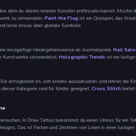
, bei dem du deinen inneren Künstler entfesseln kannst. Misch
twerk zu verwandeln.
Paint the Flag
ist ein Quizspiel, das Kre
und lerne etwas über globale Symbole.
eine einzigartige Herangehensweise an Ausmalspiele.
Nail Salo
e Kunstwerke verwandelst.
Holographic Trends
ist ein lustig
. Sie ermöglichen es, sich kreativ auszudrücken, und lehren die 
 dieser Kategorie sind für Kinder geeignet.
Cross Stitch
bietet
ne
 versuchen. In Draw Tattoo bekommst du einen Umriss für ein T
esigns. Das ist Färben und Zeichnen von Linien in einer lustige