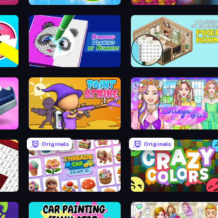
Home Design: Decorate House
Pottery Master
Beaver Weaver
Diamond Drawing by Numbers
Coloring by Numbers: Pixel R
Paint Strike
College Girl Coloring Dress Up
Originals
Originals
Threads Car Escape 3D
Crazy Colors