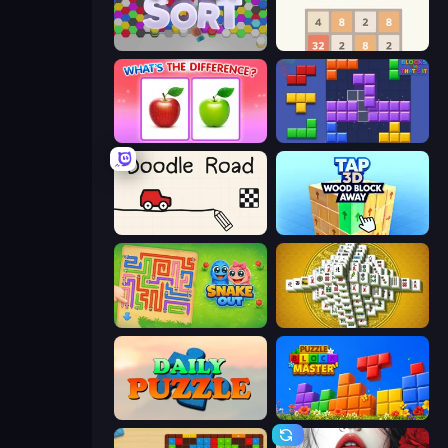
Hexa Sort
2048
What's The Difference?
Blocks and that’s it
Doodle Road
Tap 3D Wood Block Away
Snake Out: Maze Escape
Mahjong Tower
Daily Puzzle
Puzzle Block Master