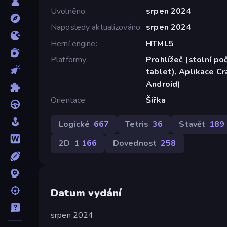
Uvolněno
srpen 2024
Naposledy aktualizováno
srpen 2024
Herní engine
HTML5
Platformy
Prohlížeč (stolní poč
tablet), Aplikace C
Android)
Orientace
Šířka
Logické
667
Tetris
36
Stavět
189
2D
1 166
Dovednost
258
Datum vydání
srpen 2024