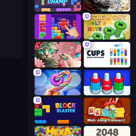
Block Champ
Color Tap: Coloring by Numbers
BlockBuster Puzzle
Screw Out: Bolts and Nuts
Favorite Puzzles
Cups - Water Sort Puzzle
Twisted Tangle
Nuts Puzzle: Sort By Color
Block Blaster
Mahjong Connect (Legacy)