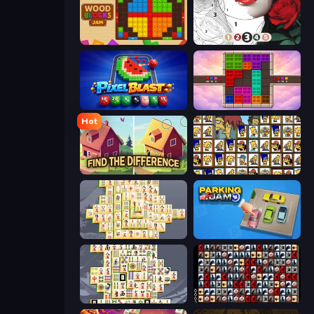
Wood Blocks Jam
Numicolor
Pixel Blast
Color Cube Puzzle
Hot
Find The Difference
Tiles of the Simpsons
Mahjong Online
Parking Jam
Mahjong Titans
War Mahjong