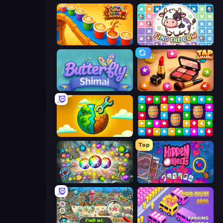
Coffee Color Blocks
Find The Cow
Butterfly Shimai
Tap Gallery
Land Explorers: Merge & Build
Tap Away Story
Top
Forgotten Treasure 2
Hidden Objects