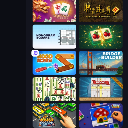
Mahjong Unlimited
Mahjong Connect 2 (Legacy)
Nonogram Square
Mahjong Puzzle: Tile Match
Wood Screw: Bolts Puzzle
Bridge Builder
Mahjong Shanghai
Sudoku Online
Bus Escape: Clear Jam
Screw Sorting