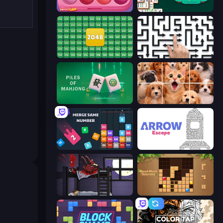
Piece of Cake: Merge and Bake
Mahjongg Solitaire
2048 Merge Blocks
Arrow Escape: Puzzle
Piles of Mahjong
Jigpic Solitaire
Drop & Merge the Numbers
Arrow Escape
The Visitor
Wood Block Journey