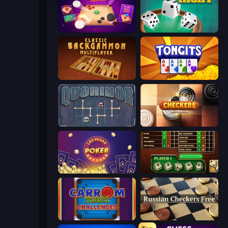
Disk Strike: Carrom Challenge
Yacht
Backgammon Online
Tongits
Quoridor Online
Checkers Deluxe Edition
Las Vegas Poker
Yahtzee Online
Carrom Masti Challenges
Russian Checkers Free