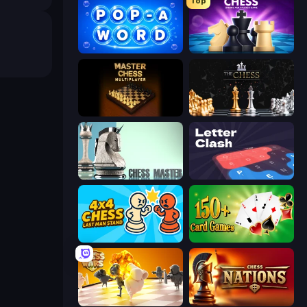
Top
Pop-a-Word
Chess Online Multiplayer
Master Chess
The Chess
Chess Master
LetterClash
4x4 Chess: Last Man Stand
Classic Card Games Collection
Chess Wars
Chess Nations