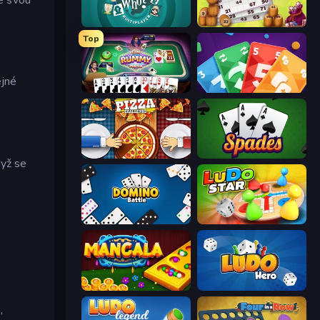
Guess Who Online
Russian Bingo
Top
ejné
Gin Rummy Mania
Foono Online Multiplayer
Pizza Challenge
Spades
dyž se
Domino Battle
Ludo Star League
Mancala Online
Ludo Hero
,