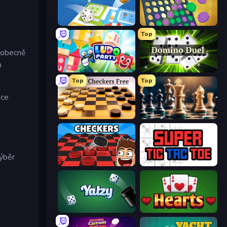
Ludo Legend
Four in a Row
Top
šeobecně
h
Ludo Party
Domino Duel
Top
Top
oce
English Checkers Free
Chess Free
výběr
Checkers & Draughts Multiplayer
Super Tic Tac Toe
Yatzy
Hearts: Classic