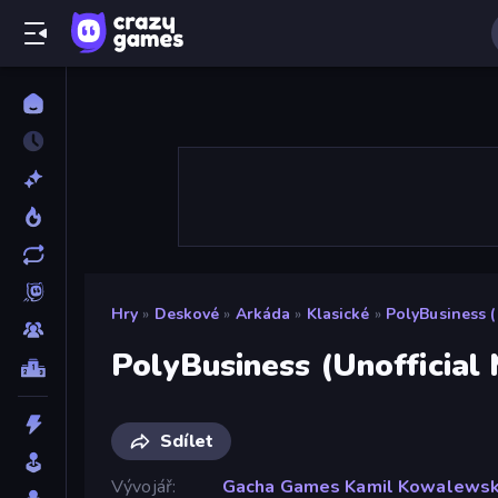
Hry
»
Deskové
»
Arkáda
»
Klasické
»
PolyBusiness 
PolyBusiness (Unofficial
Sdílet
Vývojář
Gacha Games Kamil Kowalewsk