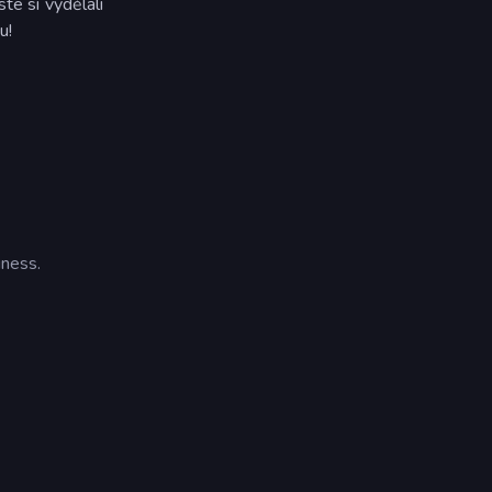
te si vydělali
u!
ness.