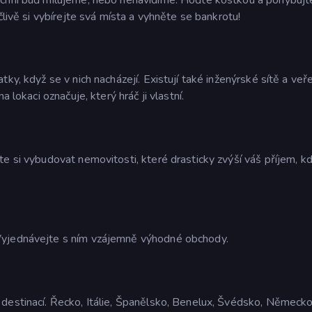
člivě si vybírejte svá místa a vyhněte se bankrotu!
ky, když se v nich nacházejí. Existují také inženýrské sítě a veř
 lokaci označuje, který hráč ji vlastní.
e si vybudovat nemovitosti, které drasticky zvýší váš příjem, k
Vyjednávejte s ním vzájemně výhodné obchody.
destinací. Řecko, Itálie, Španělsko, Benelux, Švédsko, Německo