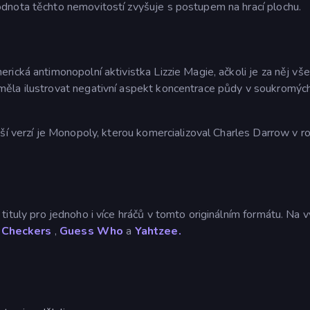
dnota těchto nemovitostí zvyšuje s postupem na hrací plochu.
rická antimonopolní aktivistka Lizzie Magie, ačkoli je za něj v
ěla ilustrovat negativní aspekt koncentrace půdy v soukromýc
ší verzí je Monopoly, kterou komercializoval Charles Darrow v r
 tituly pro jednoho i více hráčů v tomto originálním formátu. Na 
Checkers
,
Guess Who
a
Yahtzee.