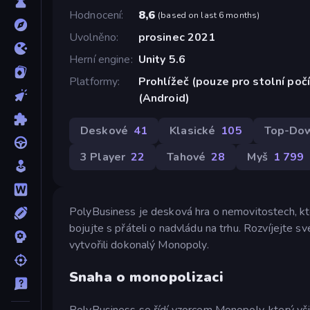
Hodnocení
8,6
(
based on last 6 months
)
Uvolněno
prosinec 2021
Herní engine
Unity 5.6
Platformy
Prohlížeč (pouze pro stolní poč
(Android)
Deskové
41
Klasické
105
Top-Do
3 Player
22
Tahové
28
Myš
1 799
PolyBusiness je desková hra o nemovitostech, kt
bojujte s přáteli o nadvládu na trhu. Rozvíjejte své
vytvořili dokonalý Monopoly.
Snaha o monopolizaci
PolyBusiness se řídí vzorcem Monopoly, který vš