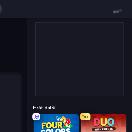
Hrát další
Top