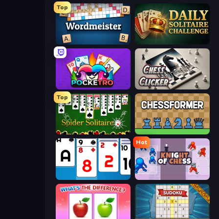
Top
Wordmeister
Daily Solitaire Challenge
Pocketro
Chess Clicker
Top
Spider Solitaire
Chessformer
Hot
Social Solitaire
Knight of Chess