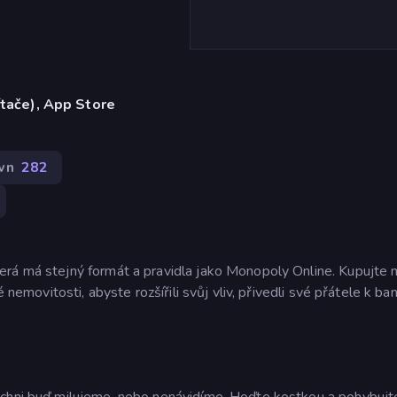
ítače), App Store
wn
282
erá má stejný formát a pravidla jako Monopoly Online. Kupujte 
 nemovitosti, abyste rozšířili svůj vliv, přivedli své přátele k ba
ichni buď milujeme, nebo nenávidíme. Hoďte kostkou a pohybujt