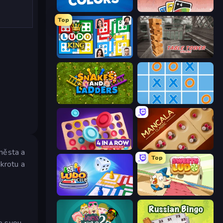
Four Colors
DUO With Friends
Top
Ludo King
Table Tower Online
Snakes and Ladders
Tic Tac Toe Online
Connect 4 Online Multiplayer
Mancala Classic
města a
Top
nkrotu a
Ludo Club
Sweety Ludo
e svou