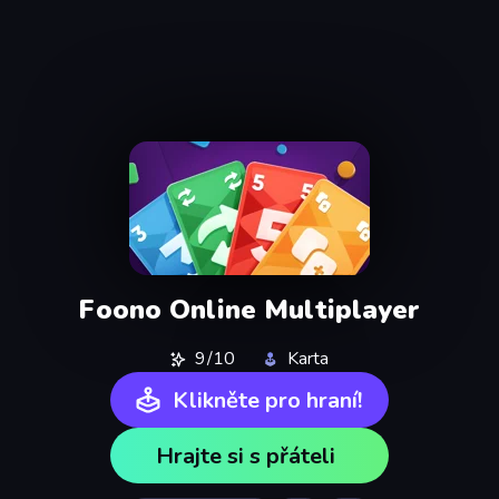
Foono Online Multiplayer
9/10
Karta
Klikněte pro hraní!
Hrajte si s přáteli